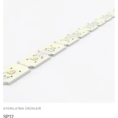
Işık Kontrol Sistemleri
DMX Kontrol Sistemleri
LED Güç Kaynakları
İç Mekan LED Driver
Dış Mekan LED Driver
DMX BİLGİ
DMX Nedir? Ürün Çeşitleri Nelerdir?
Cephe Animasyon LEDLine Serisi
Cephe Animasyon DOTLED Serisi
AYDINLATMA ÜRÜNLERI
Cephe Animasyon WallWasher Serisi
SP12