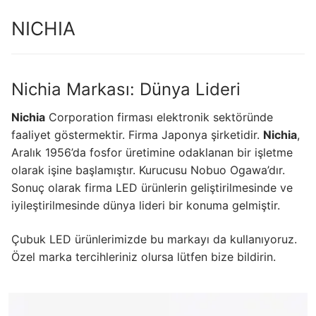
LEDLine (Lineer LED)
NICHIA
DOTLED
Ultra İnce Lineer Aydınlatma
Nichia Markası: Dünya Lideri
Yarı Mamül Ürünler
Nichia
Corporation firması elektronik sektöründe
LED Modüller
faaliyet göstermektir. Firma Japonya şirketidir.
Nichia
,
Aralık 1956’da fosfor üretimine odaklanan bir işletme
Sabit Gerilim Şerit LED
olarak işine başlamıştır. Kurucusu Nobuo Ogawa’dır.
Sabit Gerilim Çubuk LED
Sonuç olarak firma LED ürünlerin geliştirilmesinde ve
iyileştirilmesinde dünya lideri bir konuma gelmiştir.
Sabit Akım Çubuk LED
Çubuk LED ürünlerimizde bu markayı da kullanıyoruz.
LED Profilleri
Özel marka tercihleriniz olursa lütfen bize bildirin.
Alüminyum LED Profilleri
Plastik LED Profilleri