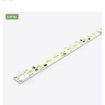
KATALOG
İLETİŞİM & SİPARİŞ
SATIŞ!
HAKKIMIZDA
SSS
BLOG
Turkish
English
German
Russian
Arabic