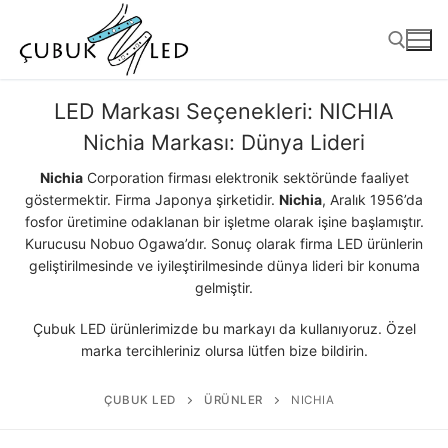
LED Markası Seçenekleri:
NICHIA
Nichia Markası: Dünya Lideri
Nichia
Corporation firması elektronik sektöründe faaliyet
göstermektir. Firma Japonya şirketidir.
Nichia
, Aralık 1956’da
fosfor üretimine odaklanan bir işletme olarak işine başlamıştır.
Kurucusu Nobuo Ogawa’dır. Sonuç olarak firma LED ürünlerin
geliştirilmesinde ve iyileştirilmesinde dünya lideri bir konuma
gelmiştir.
ANASAYFA
Çubuk LED ürünlerimizde bu markayı da kullanıyoruz. Özel
marka tercihleriniz olursa lütfen bize bildirin.
ÜRÜNLER
ÇUBUK LED
ÜRÜNLER
NICHIA
Kullanıma Hazır Ürünler