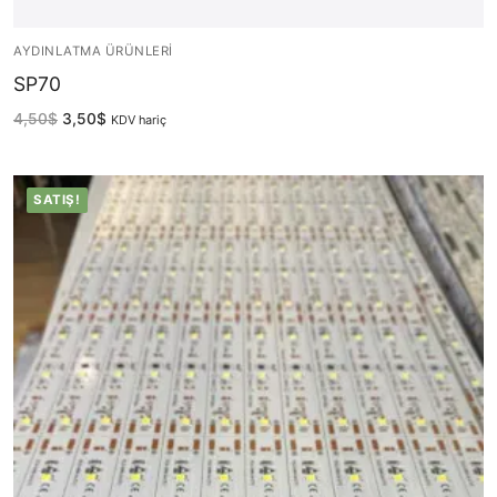
French
AYDINLATMA ÜRÜNLERI
SP70
4,50
$
3,50
$
KDV hariç
SATIŞ!