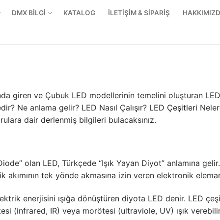
DMX BİLGİ
KATALOG
İLETİŞİM & SİPARİŞ
HAKKIMIZ
da giren ve Çubuk LED modellerinin temelini oluşturan LE
dir? Ne anlama gelir? LED Nasıl Çalışır?
LED Çeşitleri
Neler
ulara dair derlenmiş bilgileri bulacaksınız.
 Diode” olan LED, Türkçede “Işık Yayan Diyot” anlamına gelir.
rik akımının tek yönde akmasına izin veren elektronik eleman
ktrik enerjisini ışığa dönüştüren diyota LED denir. LED çeşit
r Ürünler
si (infrared, IR) veya morötesi (ultraviole, UV) ışık verebilir