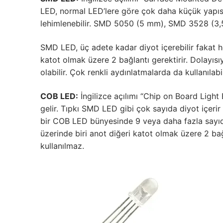
LED, normal LED’lere göre çok daha küçük yapısıy
KATALOG
lehimlenebilir. SMD 5050 (5 mm), SMD 3528 (3,5 
İLETİŞİM & SİPARİ
SMD LED, üç adete kadar diyot içerebilir fakat her
HAKKIMIZDA
katot olmak üzere 2 bağlantı gerektirir. Dolayısı
olabilir. Çok renkli aydınlatmalarda da kullanılabil
SSS
COB LED:
İngilizce açılımı “Chip on Board Ligh
BLOG
gelir. Tıpkı SMD LED gibi çok sayıda diyot içerir
bir COB LED bünyesinde 9 veya daha fazla sayıda
Turkish
üzerinde biri anot diğeri katot olmak üzere 2 bağ
kullanılmaz.
English
German
Russian
Arabic