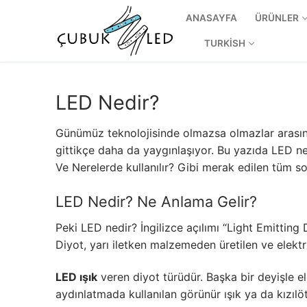
ANASAYFA
ÜRÜNLER
TURKISH
LED Nedir?
Günümüz teknolojisinde olmazsa olmazlar arasın
gittikçe daha da yaygınlaşıyor. Bu yazıda LED ne
Ve Nerelerde kullanılır? Gibi merak edilen tüm sor
LED Nedir? Ne Anlama Gelir?
ANASAYFA
Peki LED nedir? İngilizce açılımı “Light Emitting
Diyot, yarı iletken malzemeden üretilen ve elekt
ÜRÜNLER
LED ışık
veren diyot türüdür. Başka bir deyişle ele
Kullanıma Hazı
aydınlatmada kullanılan görünür ışık ya da kızılöte