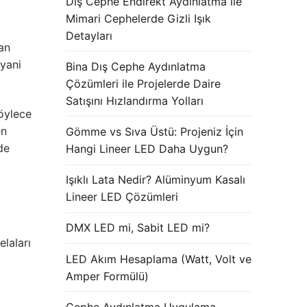
Dış Cephe Endirekt Aydınlatma ile
Mimari Cephelerde Gizli Işık
Detayları
lan
 yani
Bina Dış Cephe Aydınlatma
Çözümleri ile Projelerde Daire
Satışını Hızlandırma Yolları
Böylece
en
Gömme vs Sıva Üstü: Projeniz İçin
de
Hangi Lineer LED Daha Uygun?
Işıklı Lata Nedir? Alüminyum Kasalı
Lineer LED Çözümleri
DMX LED mi, Sabit LED mi?
elaları
LED Akım Hesaplama (Watt, Volt ve
Amper Formülü)
Cephe Aydınlatma Uygulama