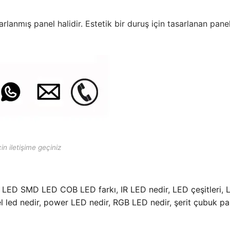
lanmış panel halidir. Estetik bir duruş için tasarlanan pane
in iletişime geçiniz
 LED SMD LED COB LED farkı
,
IR LED nedir
,
LED çeşitleri
,
l led nedir
,
power LED nedir
,
RGB LED nedir
,
şerit çubuk pa