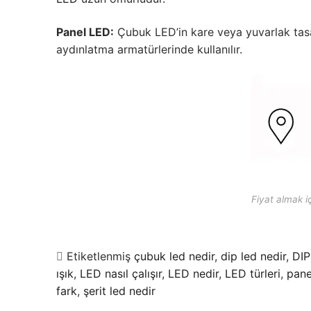
Panel LED:
Çubuk LED’in kare veya yuvarlak tasar
aydınlatma armatürlerinde kullanılır.
Fiyat almak iç
Etiketlenmiş
çubuk led nedir
,
dip led nedir
,
DIP
ışık
,
LED nasıl çalışır
,
LED nedir
,
LED türleri
,
pane
fark
,
şerit led nedir