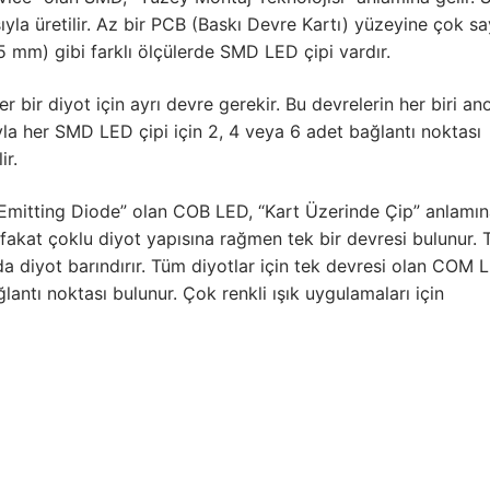
la üretilir. Az bir PCB (Baskı Devre Kartı) yüzeyine çok sa
mm) gibi farklı ölçülerde SMD LED çipi vardır.
Ş
 bir diyot için ayrı devre gerekir. Bu devrelerin her biri an
yla her SMD LED çipi için 2, 4 veya 6 adet bağlantı noktası
ir.
t Emitting Diode” olan COB LED, “Kart Üzerinde Çip” anlamın
 fakat çoklu diyot yapısına rağmen tek bir devresi bulunur. T
 diyot barındırır. Tüm diyotlar için tek devresi olan COM 
lantı noktası bulunur. Çok renkli ışık uygulamaları için