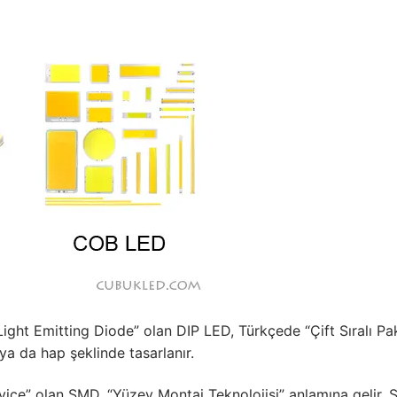
illeri
stemleri
stemleri
kları
Driver
 Driver
n Çeşitleri Nelerdir?
on LEDLine Serisi
Light Emitting Diode” olan DIP LED, Türkçede “Çift Sıralı Pa
yon DOTLED Serisi
ya da hap şeklinde tasarlanır.
on WallWasher Serisi
vice” olan SMD, “Yüzey Montaj Teknolojisi” anlamına gelir.