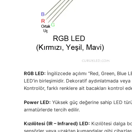
French
RGB LED:
İngilizcede açılımı “Red, Green, Blue L
LED’in birleşimidir. Dekoratif aydınlatmada veya D
Kontrolör, farklı renklere ait bacakları kontrol ed
Power LED:
Yüksek güç değerine sahip LED türüd
armatürlerde tercih edilir.
Kızılötesi (IR – Infrared) LED:
Kızılötesi dalga b
sensörler veya uzaktan kumandalar gibi cihazlarda