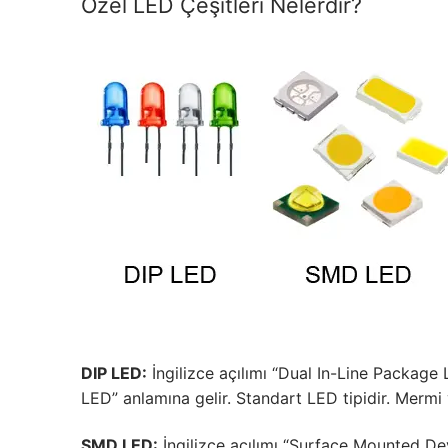
Plastik LED Prof
Özel LED Çeşitleri Nelerdir?
Işık Kontrol Si
DMX Kontrol Si
LED Güç Kayna
İç Mekan LED 
Dış Mekan LED
DMX BİLGİ
DMX Nedir? Ürü
Cephe Animasy
DIP LED:
İngilizce açılımı “Dual In-Line Package 
Cephe Animas
LED” anlamına gelir. Standart LED tipidir. Mermi 
Cephe Animasy
SMD LED:
İngilizce açılımı “Surface Mounted De