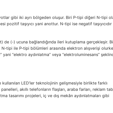
er LED)
tlar gibi iki ayrı bölgeden oluşur. Biri P-tipi diğeri N-tipi o
esi pozitif taşıyıcı yani anottur. N-tipi ise negatif taşıyıcıdır
eer Aydınlatma
nler
ot) de (-) ucuna bağlandığında ileri kutuplama gerçekleşir. 
tipi ile P-tipi bölümleri arasında elektron alışverişi olurk
” yani “elektro aydınlatma” veya “elektroluminesans” şeklin
Şerit LED
 Çubuk LED
buk LED
ullanılan LED’ler teknolojinin gelişmesiyle birlikte farklı
nelleri, akıllı telefonların flaşları, araba farları, reklam tab
atma tasarımı projeleri, iç ve dış mekân aydınlatmaları gibi
Profilleri