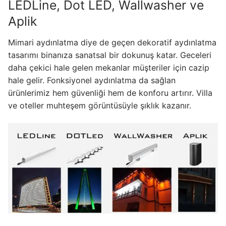
LEDLine, Dot LED, Wallwasher ve
Işık Kontrol Sistemleri
Aplik
DMX Kontrol Sistemleri
Mimari aydınlatma diye de geçen dekoratif aydınlatma
tasarımı binanıza sanatsal bir dokunuş katar. Geceleri
LED Güç Kaynakları
daha çekici hale gelen mekanlar müşteriler için cazip
hale gelir. Fonksiyonel aydınlatma da sağlan
İç Mekan LED Driver
ürünlerimiz hem güvenliği hem de konforu artırır. Villa
Dış Mekan LED Driver
ve oteller muhteşem görüntüsüyle şıklık kazanır.
DMX BİLGİ
DMX Nedir? Ürün Çeşitleri Nelerdir?
Cephe Animasyon LEDLine Serisi
Cephe Animasyon DOTLED Serisi
Cephe Animasyon WallWasher Serisi