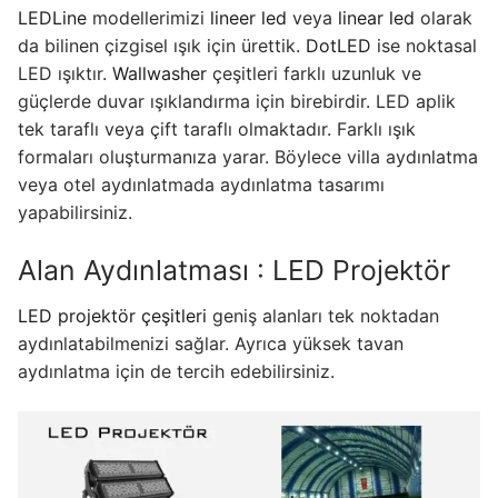
LEDLine
modellerimizi
lineer led
veya
linear led
olarak
KATALOG
da bilinen çizgisel ışık için ürettik.
DotLED
ise noktasal
İLETİŞİM & SİPARİŞ
LED ışıktır.
Wallwasher
çeşitleri farklı uzunluk ve
güçlerde duvar ışıklandırma için birebirdir. LED aplik
HAKKIMIZDA
tek taraflı veya çift taraflı olmaktadır. Farklı ışık
formaları oluşturmanıza yarar. Böylece villa aydınlatma
SSS
veya otel aydınlatmada aydınlatma tasarımı
yapabilirsiniz.
BLOG
Alan Aydınlatması : LED Projektör
Turkish
English
LED projektör çeşitleri
geniş alanları tek noktadan
aydınlatabilmenizi sağlar. Ayrıca yüksek tavan
German
aydınlatma için de tercih edebilirsiniz.
Russian
Arabic