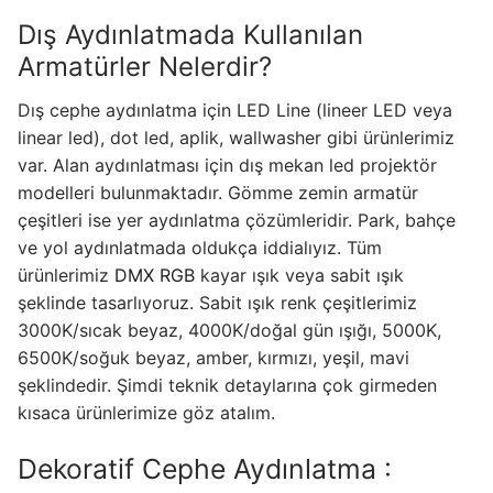
LEDLine (Lineer LED)
Dış Aydınlatmada Kullanılan
DOTLED
Armatürler Nelerdir?
Ultra İnce Lineer Aydınlatma
Dış cephe aydınlatma için LED Line (lineer LED veya
linear led), dot led, aplik, wallwasher gibi ürünlerimiz
Yarı Mamül Ürünler
var. Alan aydınlatması için dış mekan led projektör
modelleri bulunmaktadır. Gömme zemin armatür
LED Modüller
çeşitleri ise yer aydınlatma çözümleridir. Park, bahçe
Sabit Gerilim Şerit LED
ve yol aydınlatmada oldukça iddialıyız. Tüm
ürünlerimiz
DMX
RGB
kayar ışık veya sabit ışık
Sabit Gerilim Çubuk LED
şeklinde tasarlıyoruz. Sabit ışık renk çeşitlerimiz
3000K/sıcak beyaz, 4000K/doğal gün ışığı, 5000K,
Sabit Akım Çubuk LED
6500K/soğuk beyaz, amber, kırmızı, yeşil, mavi
LED Profilleri
şeklindedir. Şimdi teknik detaylarına çok girmeden
kısaca ürünlerimize göz atalım.
Alüminyum LED Profilleri
Dekoratif Cephe Aydınlatma :
Plastik LED Profilleri