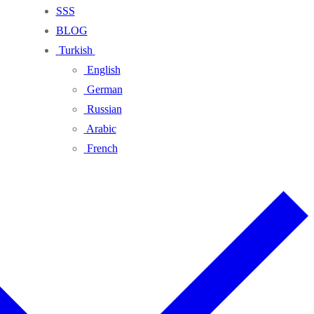
SSS
BLOG
Turkish
English
German
Russian
Arabic
French