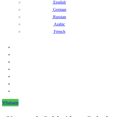
English
German
Russian
Arabic
French
Whatsapp