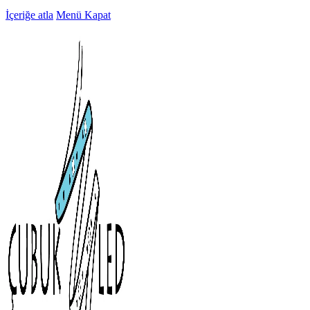
İçeriğe atla
Menü
Kapat