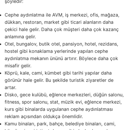
şöyledir:
Işık Kontrol Sistemleri
Cephe aydınlatma ile AVM, iş merkezi, ofis, mağaza,
DMX Kontrol Sistemleri
dükkan, restoran, market gibi ticari alanların daha
çekici hale gelir. Daha çok müşteri daha çok kazanç
LED Güç Kaynakları
anlamına gelir.
Otel, bungalov, butik otel, pansiyon, hotel, rezidans,
İç Mekan LED Driver
hostel gibi konaklama yerlerinde yapılan cephe
aydınlatma mekanın ününü artırır. Böylece daha çok
Dış Mekan LED Driver
misafir gelir.
DMX BİLGİ
Köprü, kale, cami, kümbet gibi tarihi yapılar daha
görünür hale gelir. Bu şekilde turistik ziyaretler de
DMX Nedir? Ürün Çeşitleri Nelerdir?
artar.
Disko, gece kulübü, eğlence merkezleri, düğün salonu,
Cephe Animasyon LEDLine Serisi
fitness, spor salonu, stat, müzik evi, eğlence merkezi,
kurs gibi binalarda uygulanan cephe aydınlatması
Cephe Animasyon DOTLED Serisi
reklam açısından oldukça önemlidir.
Cephe Animasyon WallWasher Serisi
Kamu binaları, park, bahçe, belediye binaları, cami,