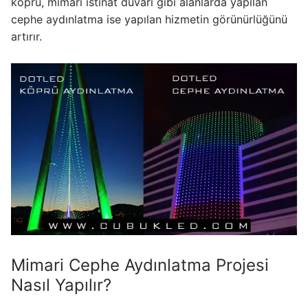
köprü, mimari istinat duvarı gibi alanlarda yapılan
KATALOG
cephe aydınlatma ise yapılan hizmetin görünürlüğünü
artırır.
İLETİŞİM & SİPARİŞ
HAKKIMIZDA
SSS
BLOG
Turkish
English
German
Russian
Mimari Cephe Aydınlatma Projesi
Nasıl Yapılır?
Arabic