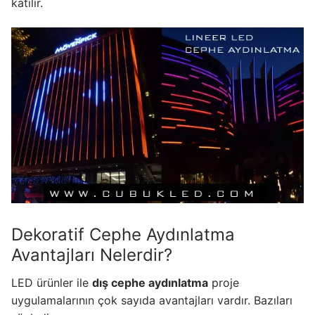
LEDLine (Lineer LED)
katılır.
DOTLED
Ultra İnce Lineer Aydınlatma
Yarı Mamül Ürünler
LED Modüller
Sabit Gerilim Şerit LED
Sabit Gerilim Çubuk LED
Sabit Akım Çubuk LED
Dekoratif Cephe Aydınlatma
LED Profilleri
Avantajları Nelerdir?
Alüminyum LED Profilleri
LED ürünler ile
dış cephe aydınlatma
proje
uygulamalarının çok sayıda avantajları vardır. Bazıları
Plastik LED Profilleri