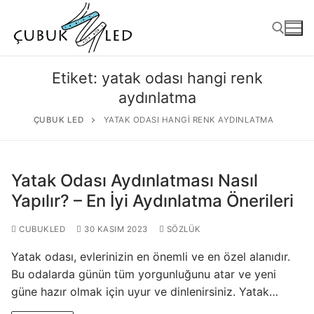
Etiket:
yatak odası hangi renk
aydınlatma
ÇUBUK LED
YATAK ODASI HANGI RENK AYDINLATMA
Yatak Odası Aydınlatması Nasıl
Yapılır? – En İyi Aydınlatma Önerileri
ANASAYFA
CUBUKLED
30 KASIM 2023
SÖZLÜK
ÜRÜNLER
Yatak odası, evlerinizin en önemli ve en özel alanıdır.
Bu odalarda günün tüm yorgunluğunu atar ve yeni
Kullanıma Hazır Ürünler
güne hazır olmak için uyur ve dinlenirsiniz. Yatak…