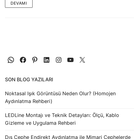
LEDLine (Lineer LED)
DEVAMI
DOTLED
Ultra İnce Lineer Aydınlatma
Yarı Mamül Ürünler
LED Modüller
Sabit Gerilim Şerit LED
SON BLOG YAZILARI
Sabit Gerilim Çubuk LED
Noktasal Işık Görüntüsü Neden Olur? (Homojen
Sabit Akım Çubuk LED
Aydınlatma Rehberi)
LED Profilleri
LEDLine Montajı ve Teknik Detayları: Ölçü, Kablo
Alüminyum LED Profilleri
Gizleme ve Uygulama Rehberi
Plastik LED Profilleri
Dış Cephe Endirekt Aydınlatma ile Mimari Cephelerde