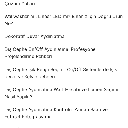
Çözüm Yolları
KATALOG
Wallwasher mı, Lineer LED mi? Binanız için Doğru Ürün
İLETİŞİM & SİPARİŞ
Ne?
HAKKIMIZDA
Dekoratif Duvar Aydınlatma
SSS
Dış Cephe On/Off Aydınlatma: Profesyonel
BLOG
Projelendirme Rehberi
Turkish
Dış Cephe Işık Rengi Seçimi: On/Off Sistemlerde Işık
Rengi ve Kelvin Rehberi
English
Dış Cephe Aydınlatma Watt Hesabı ve Lümen Seçimi
German
Nasıl Yapılır?
Russian
Dış Cephe Aydınlatma Kontrolü: Zaman Saati ve
Fotosel Entegrasyonu
Arabic