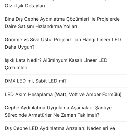
Gizli Işık Detayları
Işık Kontrol Sistemleri
Bina Dış Cephe Aydınlatma Çözümleri ile Projelerde
DMX Kontrol Sistemleri
Daire Satışını Hızlandırma Yolları
LED Güç Kaynakları
Gömme vs Sıva Üstü: Projeniz İçin Hangi Lineer LED
Daha Uygun?
İç Mekan LED Driver
Işıklı Lata Nedir? Alüminyum Kasalı Lineer LED
Dış Mekan LED Driver
Çözümleri
DMX BİLGİ
DMX LED mi, Sabit LED mi?
DMX Nedir? Ürün Çeşitleri Nelerdir?
LED Akım Hesaplama (Watt, Volt ve Amper Formülü)
Cephe Animasyon LEDLine Serisi
Cephe Aydınlatma Uygulama Aşamaları: Şantiye
Cephe Animasyon DOTLED Serisi
Sürecinde Armatürler Ne Zaman Takılmalı?
Cephe Animasyon WallWasher Serisi
Dış Cephe LED Aydınlatma Arızaları: Nedenleri ve