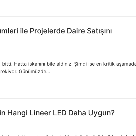
illeri
stemleri
stemleri
eri ile Projelerde Daire Satışını
kları
Driver
bitti. Hatta iskanını bile aldınız. Şimdi ise en kritik aşamada
 Driver
 gerekiyor. Günümüzde…
n Çeşitleri Nelerdir?
on LEDLine Serisi
çin Hangi Lineer LED Daha Uygun?
yon DOTLED Serisi
on WallWasher Serisi