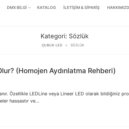
DMX BİLGİ
KATALOG
İLETİŞİM & SİPARİŞ
HAKKIMIZ
Kategori:
Sözlük
ÇUBUK LED
SÖZLÜK
Olur? (Homojen Aydınlatma Rehberi)
ır. Özellikle LEDLine veya Lineer LED olarak bildiğiniz profi
jeler hassastır ve…
r Ürünler