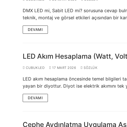
French
DMX LED mi, Sabit LED mi? sorusuna cevap bulma
teknik, montaj ve görsel etkileri açısından bir ka
DEVAMI
LED Akım Hesaplama (Watt, Vol
CUBUKLED
17 MART 2026
SÖZLÜK
LED akım hesaplama öncesinde temel bilgileri ta
yayan bir diyottur. Diyot ise elektrik akımını te
DEVAMI
Cephe Aydınlatma Uygulama Aşa