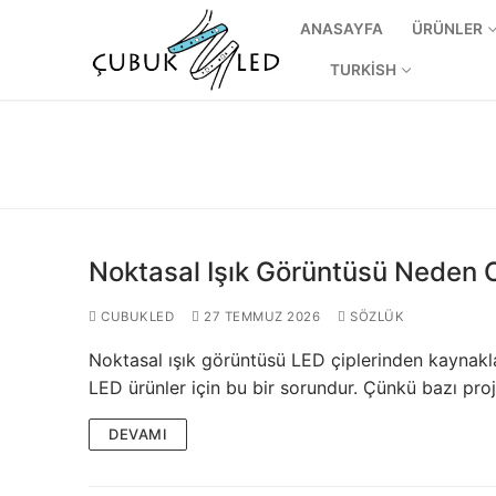
ANASAYFA
ÜRÜNLER
TURKISH
Noktasal Işık Görüntüsü Neden 
CUBUKLED
27 TEMMUZ 2026
SÖZLÜK
Noktasal ışık görüntüsü LED çiplerinden kaynaklan
ANASAYFA
LED ürünler için bu bir sorundur. Çünkü bazı pro
ÜRÜNLER
DEVAMI
Kullanıma Hazı