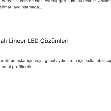
bütçesini hem de nihai estetik görünümünü belirler. Aslınd
r. Mimari aydınlatmada…
Ş
salı Lineer LED Çözümleri
ekoratif amaçlar için veya genel aydınlatma için kullanabilece
metal profillerdir.…