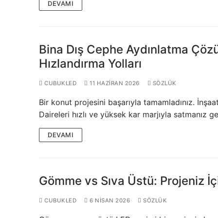
Plastik LED Prof
DEVAMI
Işık Kontrol Si
DMX Kontrol Si
Bina Dış Cephe Aydınlatma Çözüml
Hızlandırma Yolları
LED Güç Kayna
CUBUKLED
11 HAZIRAN 2026
SÖZLÜK
İç Mekan LED 
Bir konut projesini başarıyla tamamladınız. İnşaat 
Dış Mekan LED
Daireleri hızlı ve yüksek kar marjıyla satmanız
DMX BİLGİ
DEVAMI
DMX Nedir? Ürü
Cephe Animasy
Gömme vs Sıva Üstü: Projeniz İ
Cephe Animas
CUBUKLED
6 NISAN 2026
SÖZLÜK
Cephe Animasy