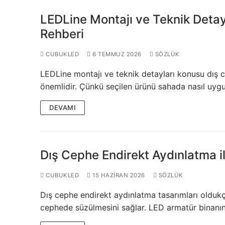
LEDLine (Line
LEDLine Montajı ve Teknik Detay
DOTLED
Rehberi
Ultra İnce Lin
CUBUKLED
6 TEMMUZ 2026
SÖZLÜK
Yarı Mamül Ürü
LEDLine montajı ve teknik detayları konusu dış
önemlidir. Çünkü seçilen ürünü sahada nasıl uygu
LED Modüller
DEVAMI
Sabit Gerilim 
Sabit Gerilim
Dış Cephe Endirekt Aydınlatma il
Sabit Akım Çu
CUBUKLED
15 HAZIRAN 2026
SÖZLÜK
LED Profilleri
Dış cephe endirekt aydınlatma tasarımları oldukç
Alüminyum LED 
cephede süzülmesini sağlar. LED armatür binanın 