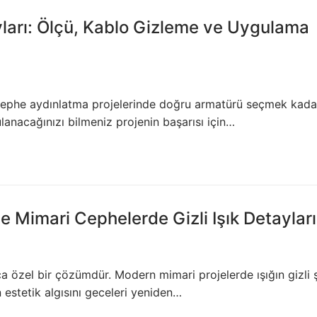
er LED)
ları: Ölçü, Kablo Gizleme ve Uygulama
eer Aydınlatma
nler
 cephe aydınlatma projelerinde doğru armatürü seçmek kada
lanacağınızı bilmeniz projenin başarısı için…
Şerit LED
 Çubuk LED
e Mimari Cephelerde Gizli Işık Detayları
buk LED
a özel bir çözümdür. Modern mimari projelerde ışığın gizli 
Profilleri
estetik algısını geceleri yeniden…