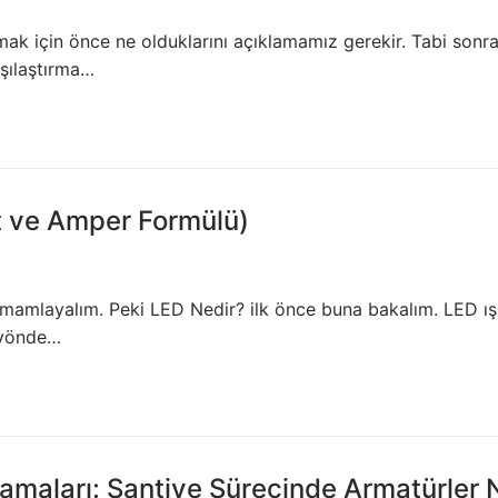
k için önce ne olduklarını açıklamamız gerekir. Tabi sonr
rşılaştırma…
t ve Amper Formülü)
mamlayalım. Peki LED Nedir? ilk önce buna bakalım. LED ış
k yönde…
maları: Şantiye Sürecinde Armatürler 