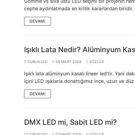
Gömme vs sıva üstü LED seçimi bir projenin hem 
cephe aydınlatmada en kritik kararlardan biridi
KATALOG
DEVAMI
İLETİŞİM & SİPARİ
HAKKIMIZDA
Işıklı Lata Nedir? Alüminyum Ka
SSS
BLOG
CUBUKLED
30 MART 2026
SÖZLÜK
Işıklı lata alüminyum kasalı lineer led’tir. Yani d
Turkish
içini LED ışıklarla donattığımız ince, uzun ve düz 
English
DEVAMI
German
Russian
DMX LED mi, Sabit LED mi?
Arabic
CUBUKLED
23 MART 2026
SÖZLÜK