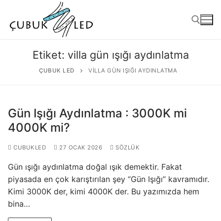
Etiket:
villa gün ışığı aydınlatma
ÇUBUK LED
VILLA GÜN IŞIĞI AYDINLATMA
Gün Işığı Aydınlatma : 3000K mi
4000K mi?
CUBUKLED
27 OCAK 2026
SÖZLÜK
ANASAYFA
Gün ışığı aydınlatma doğal ışık demektir. Fakat
ÜRÜNLER
piyasada en çok karıştırılan şey “Gün Işığı” kavramıdır.
Kimi 3000K der, kimi 4000K der. Bu yazımızda hem
Kullanıma Hazır Ürünler
bina…