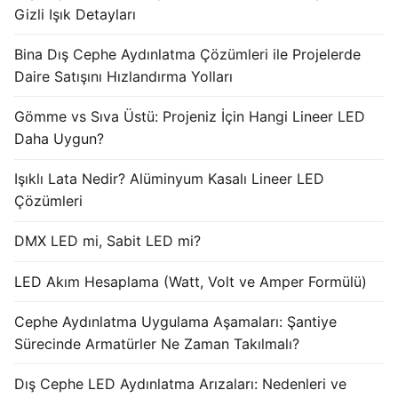
Gizli Işık Detayları
Işık Kontrol Sistemleri
Bina Dış Cephe Aydınlatma Çözümleri ile Projelerde
DMX Kontrol Sistemleri
Daire Satışını Hızlandırma Yolları
LED Güç Kaynakları
Gömme vs Sıva Üstü: Projeniz İçin Hangi Lineer LED
Daha Uygun?
İç Mekan LED Driver
Işıklı Lata Nedir? Alüminyum Kasalı Lineer LED
Dış Mekan LED Driver
Çözümleri
DMX BİLGİ
DMX LED mi, Sabit LED mi?
DMX Nedir? Ürün Çeşitleri Nelerdir?
LED Akım Hesaplama (Watt, Volt ve Amper Formülü)
Cephe Animasyon LEDLine Serisi
Cephe Aydınlatma Uygulama Aşamaları: Şantiye
Cephe Animasyon DOTLED Serisi
Sürecinde Armatürler Ne Zaman Takılmalı?
Cephe Animasyon WallWasher Serisi
Dış Cephe LED Aydınlatma Arızaları: Nedenleri ve