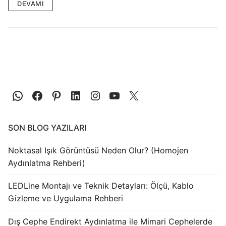
LEDLine (Lineer LED)
DEVAMI
DOTLED
Ultra İnce Lineer Aydınlatma
Yarı Mamül Ürünler
LED Modüller
Sabit Gerilim Şerit LED
SON BLOG YAZILARI
Sabit Gerilim Çubuk LED
Noktasal Işık Görüntüsü Neden Olur? (Homojen
Sabit Akım Çubuk LED
Aydınlatma Rehberi)
LED Profilleri
LEDLine Montajı ve Teknik Detayları: Ölçü, Kablo
Alüminyum LED Profilleri
Gizleme ve Uygulama Rehberi
Plastik LED Profilleri
Dış Cephe Endirekt Aydınlatma ile Mimari Cephelerde