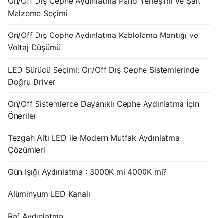
On/Off Dış Cephe Aydınlatma Pano Yerleşimi ve Şalt
French
Malzeme Seçimi
On/Off Dış Cephe Aydınlatma Kablolama Mantığı ve
Voltaj Düşümü
LED Sürücü Seçimi: On/Off Dış Cephe Sistemlerinde
Doğru Driver
On/Off Sistemlerde Dayanıklı Cephe Aydınlatma İçin
Öneriler
Tezgah Altı LED ile Modern Mutfak Aydınlatma
Çözümleri
Gün Işığı Aydınlatma : 3000K mi 4000K mi?
Alüminyum LED Kanalı
Raf Aydınlatma