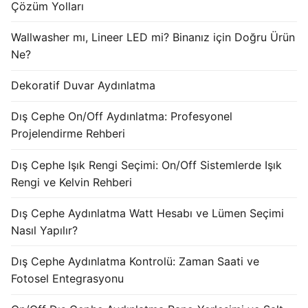
Çözüm Yolları
KATALOG
Wallwasher mı, Lineer LED mi? Binanız için Doğru Ürün
İLETİŞİM & SİPARİŞ
Ne?
HAKKIMIZDA
Dekoratif Duvar Aydınlatma
SSS
Dış Cephe On/Off Aydınlatma: Profesyonel
Projelendirme Rehberi
BLOG
Turkish
Dış Cephe Işık Rengi Seçimi: On/Off Sistemlerde Işık
Rengi ve Kelvin Rehberi
English
Dış Cephe Aydınlatma Watt Hesabı ve Lümen Seçimi
German
Nasıl Yapılır?
Russian
Dış Cephe Aydınlatma Kontrolü: Zaman Saati ve
Fotosel Entegrasyonu
Arabic