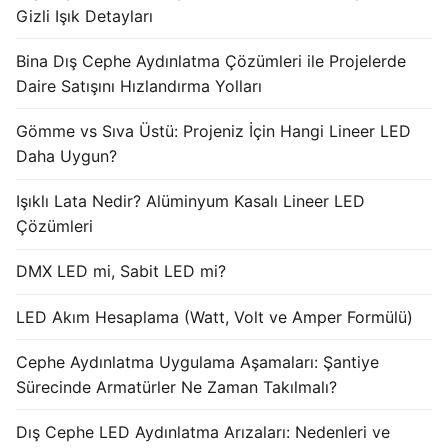
Gizli Işık Detayları
Işık Kontrol Sistemleri
Bina Dış Cephe Aydınlatma Çözümleri ile Projelerde
DMX Kontrol Sistemleri
Daire Satışını Hızlandırma Yolları
LED Güç Kaynakları
Gömme vs Sıva Üstü: Projeniz İçin Hangi Lineer LED
Daha Uygun?
İç Mekan LED Driver
Işıklı Lata Nedir? Alüminyum Kasalı Lineer LED
Dış Mekan LED Driver
Çözümleri
DMX BİLGİ
DMX LED mi, Sabit LED mi?
DMX Nedir? Ürün Çeşitleri Nelerdir?
LED Akım Hesaplama (Watt, Volt ve Amper Formülü)
Cephe Animasyon LEDLine Serisi
Cephe Aydınlatma Uygulama Aşamaları: Şantiye
Cephe Animasyon DOTLED Serisi
Sürecinde Armatürler Ne Zaman Takılmalı?
Cephe Animasyon WallWasher Serisi
Dış Cephe LED Aydınlatma Arızaları: Nedenleri ve