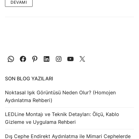
LEDLine (Lineer LED)
DEVAMI
DOTLED
Ultra İnce Lineer Aydınlatma
Yarı Mamül Ürünler
LED Modüller
Sabit Gerilim Şerit LED
SON BLOG YAZILARI
Sabit Gerilim Çubuk LED
Noktasal Işık Görüntüsü Neden Olur? (Homojen
Sabit Akım Çubuk LED
Aydınlatma Rehberi)
LED Profilleri
LEDLine Montajı ve Teknik Detayları: Ölçü, Kablo
Alüminyum LED Profilleri
Gizleme ve Uygulama Rehberi
Plastik LED Profilleri
Dış Cephe Endirekt Aydınlatma ile Mimari Cephelerde