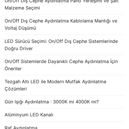
On/Off Dış Cephe Aydınlatma Pano Yerleşimi ve Şalt
French
Malzeme Seçimi
On/Off Dış Cephe Aydınlatma Kablolama Mantığı ve
Voltaj Düşümü
LED Sürücü Seçimi: On/Off Dış Cephe Sistemlerinde
Doğru Driver
On/Off Sistemlerde Dayanıklı Cephe Aydınlatma İçin
Öneriler
Tezgah Altı LED ile Modern Mutfak Aydınlatma
Çözümleri
Gün Işığı Aydınlatma : 3000K mi 4000K mi?
Alüminyum LED Kanalı
Raf Aydınlatma