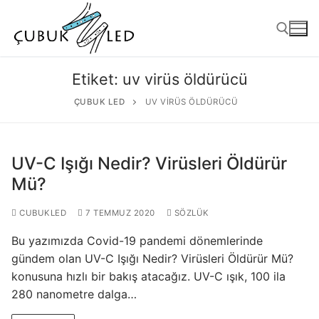
Etiket:
uv virüs öldürücü
ÇUBUK LED
UV VIRÜS ÖLDÜRÜCÜ
UV-C Işığı Nedir? Virüsleri Öldürür
Mü?
CUBUKLED
7 TEMMUZ 2020
SÖZLÜK
ANASAYFA
Bu yazımızda Covid-19 pandemi dönemlerinde
ÜRÜNLER
gündem olan UV-C Işığı Nedir? Virüsleri Öldürür Mü?
konusuna hızlı bir bakış atacağız. UV-C ışık, 100 ila
Kullanıma Hazır Ürünler
280 nanometre dalga…