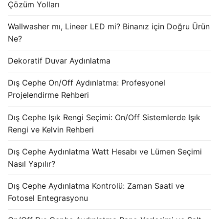
Çözüm Yolları
KATALOG
Wallwasher mı, Lineer LED mi? Binanız için Doğru Ürün
İLETİŞİM & SİPARİŞ
Ne?
HAKKIMIZDA
Dekoratif Duvar Aydınlatma
SSS
Dış Cephe On/Off Aydınlatma: Profesyonel
Projelendirme Rehberi
BLOG
Turkish
Dış Cephe Işık Rengi Seçimi: On/Off Sistemlerde Işık
Rengi ve Kelvin Rehberi
English
Dış Cephe Aydınlatma Watt Hesabı ve Lümen Seçimi
German
Nasıl Yapılır?
Russian
Dış Cephe Aydınlatma Kontrolü: Zaman Saati ve
Fotosel Entegrasyonu
Arabic