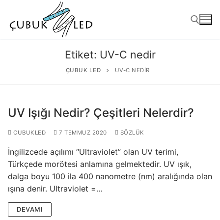
Etiket:
UV-C nedir
ÇUBUK LED
UV-C NEDIR
UV Işığı Nedir? Çeşitleri Nelerdir?
CUBUKLED
7 TEMMUZ 2020
SÖZLÜK
İngilizcede açılımı “Ultraviolet” olan UV terimi,
ANASAYFA
Türkçede morötesi anlamına gelmektedir. UV ışık,
dalga boyu 100 ila 400 nanometre (nm) aralığında olan
ÜRÜNLER
ışına denir. Ultraviolet =…
Kullanıma Hazır Ürünler
DEVAMI