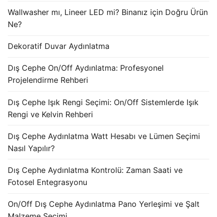
KATALOG
Wallwasher mı, Lineer LED mi? Binanız için Doğru Ürün
Ne?
İLETİŞİM & SİPARİŞ
Dekoratif Duvar Aydınlatma
HAKKIMIZDA
Dış Cephe On/Off Aydınlatma: Profesyonel
SSS
Projelendirme Rehberi
BLOG
Dış Cephe Işık Rengi Seçimi: On/Off Sistemlerde Işık
Rengi ve Kelvin Rehberi
Turkish
Dış Cephe Aydınlatma Watt Hesabı ve Lümen Seçimi
English
Nasıl Yapılır?
German
Dış Cephe Aydınlatma Kontrolü: Zaman Saati ve
Russian
Fotosel Entegrasyonu
Arabic
On/Off Dış Cephe Aydınlatma Pano Yerleşimi ve Şalt
Malzeme Seçimi