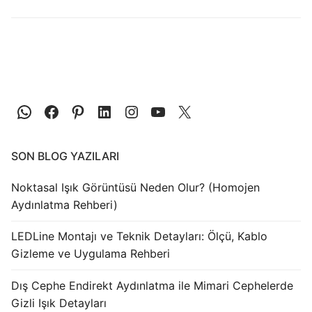
LEDLine (Lineer LED)
DOTLED
Ultra İnce Lineer Aydınlatma
Yarı Mamül Ürünler
LED Modüller
Sabit Gerilim Şerit LED
SON BLOG YAZILARI
Sabit Gerilim Çubuk LED
Noktasal Işık Görüntüsü Neden Olur? (Homojen
Aydınlatma Rehberi)
Sabit Akım Çubuk LED
LEDLine Montajı ve Teknik Detayları: Ölçü, Kablo
LED Profilleri
Gizleme ve Uygulama Rehberi
Alüminyum LED Profilleri
Dış Cephe Endirekt Aydınlatma ile Mimari Cephelerde
Gizli Işık Detayları
Plastik LED Profilleri