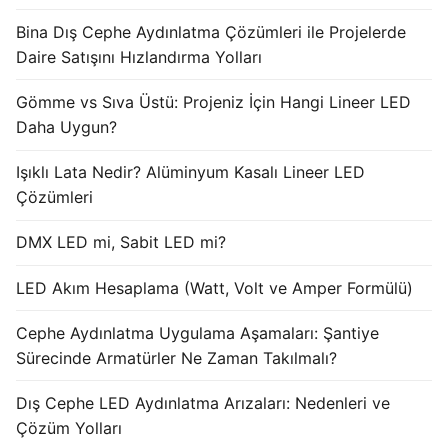
Bina Dış Cephe Aydınlatma Çözümleri ile Projelerde
Işık Kontrol Sistemleri
Daire Satışını Hızlandırma Yolları
DMX Kontrol Sistemleri
Gömme vs Sıva Üstü: Projeniz İçin Hangi Lineer LED
LED Güç Kaynakları
Daha Uygun?
İç Mekan LED Driver
Işıklı Lata Nedir? Alüminyum Kasalı Lineer LED
Çözümleri
Dış Mekan LED Driver
DMX LED mi, Sabit LED mi?
DMX BİLGİ
LED Akım Hesaplama (Watt, Volt ve Amper Formülü)
DMX Nedir? Ürün Çeşitleri Nelerdir?
Cephe Aydınlatma Uygulama Aşamaları: Şantiye
Cephe Animasyon LEDLine Serisi
Sürecinde Armatürler Ne Zaman Takılmalı?
Cephe Animasyon DOTLED Serisi
Dış Cephe LED Aydınlatma Arızaları: Nedenleri ve
Cephe Animasyon WallWasher Serisi
Çözüm Yolları