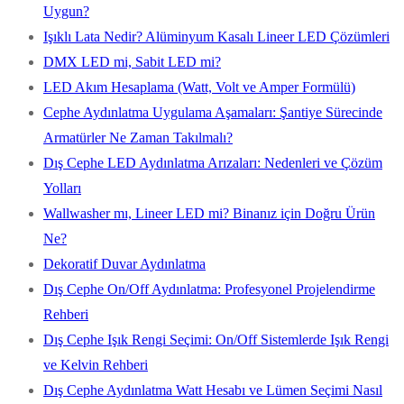
Uygun?
Işıklı Lata Nedir? Alüminyum Kasalı Lineer LED Çözümleri
DMX LED mi, Sabit LED mi?
LED Akım Hesaplama (Watt, Volt ve Amper Formülü)
Cephe Aydınlatma Uygulama Aşamaları: Şantiye Sürecinde
Armatürler Ne Zaman Takılmalı?
Dış Cephe LED Aydınlatma Arızaları: Nedenleri ve Çözüm
Yolları
Wallwasher mı, Lineer LED mi? Binanız için Doğru Ürün
Ne?
Dekoratif Duvar Aydınlatma
Dış Cephe On/Off Aydınlatma: Profesyonel Projelendirme
Rehberi
Dış Cephe Işık Rengi Seçimi: On/Off Sistemlerde Işık Rengi
ve Kelvin Rehberi
Dış Cephe Aydınlatma Watt Hesabı ve Lümen Seçimi Nasıl