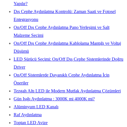
Yapılır?
Dış Cephe Aydınlatma Kontrolü: Zaman Saati ve Fotosel
Entegrasyonu
On/Off Dış Cephe Aydınlatma Pano Yerleşimi ve Şalt
Malzeme Seçimi
On/Off Dış Cephe Aydınlatma Kablolama Mantığı ve Voltaj
Düşümü
LED Sürücü Seçimi: On/Off Dış Cephe Sistemlerinde Doğru
Driver
On/Off Sistemlerde Dayanıklı Cephe Aydınlatma İçin
Öneriler
Tezgah Altı LED ile Modern Mutfak Aydınlatma Çözümleri
Gün Işığı Aydınlatma : 3000K mi 4000K mi?
Alüminyum LED Kanalı
Raf Aydınlatma
Toptan LED Avize