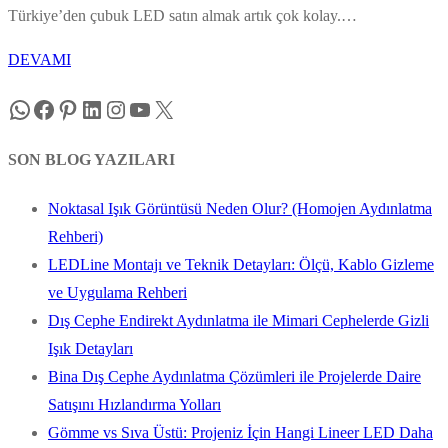
Türkiye’den çubuk LED satın almak artık çok kolay.…
DEVAMI
WhatsApp
Facebook
Pinterest
LinkedIn
Instagram
YouTube
X
SON BLOG YAZILARI
Noktasal Işık Görüntüsü Neden Olur? (Homojen Aydınlatma
Rehberi)
LEDLine Montajı ve Teknik Detayları: Ölçü, Kablo Gizleme
ve Uygulama Rehberi
Dış Cephe Endirekt Aydınlatma ile Mimari Cephelerde Gizli
Işık Detayları
Bina Dış Cephe Aydınlatma Çözümleri ile Projelerde Daire
Satışını Hızlandırma Yolları
Gömme vs Sıva Üstü: Projeniz İçin Hangi Lineer LED Daha