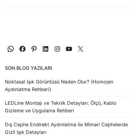
LEDLine (Lineer LED)
DOTLED
Ultra İnce Lineer Aydınlatma
Yarı Mamül Ürünler
LED Modüller
Sabit Gerilim Şerit LED
SON BLOG YAZILARI
Sabit Gerilim Çubuk LED
Noktasal Işık Görüntüsü Neden Olur? (Homojen
Aydınlatma Rehberi)
Sabit Akım Çubuk LED
LEDLine Montajı ve Teknik Detayları: Ölçü, Kablo
LED Profilleri
Gizleme ve Uygulama Rehberi
Alüminyum LED Profilleri
Dış Cephe Endirekt Aydınlatma ile Mimari Cephelerde
Gizli Işık Detayları
Plastik LED Profilleri