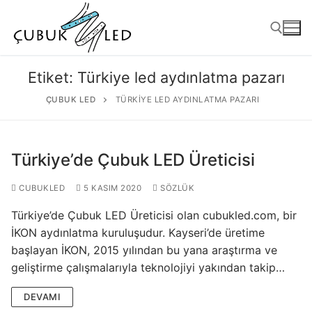
Etiket:
Türkiye led aydınlatma pazarı
ÇUBUK LED
TÜRKIYE LED AYDINLATMA PAZARI
Türkiye’de Çubuk LED Üreticisi
CUBUKLED
5 KASIM 2020
SÖZLÜK
Türkiye’de Çubuk LED Üreticisi olan cubukled.com, bir
ANASAYFA
İKON aydınlatma kuruluşudur. Kayseri’de üretime
başlayan İKON, 2015 yılından bu yana araştırma ve
ÜRÜNLER
geliştirme çalışmalarıyla teknolojiyi yakından takip…
Kullanıma Hazır Ürünler
DEVAMI