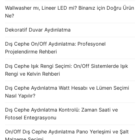
KATALOG
Wallwasher mı, Lineer LED mi? Binanız için Doğru Ürün
Ne?
İLETİŞİM & SİPARİŞ
Dekoratif Duvar Aydınlatma
HAKKIMIZDA
Dış Cephe On/Off Aydınlatma: Profesyonel
SSS
Projelendirme Rehberi
BLOG
Dış Cephe Işık Rengi Seçimi: On/Off Sistemlerde Işık
Rengi ve Kelvin Rehberi
Turkish
Dış Cephe Aydınlatma Watt Hesabı ve Lümen Seçimi
English
Nasıl Yapılır?
German
Dış Cephe Aydınlatma Kontrolü: Zaman Saati ve
Russian
Fotosel Entegrasyonu
Arabic
On/Off Dış Cephe Aydınlatma Pano Yerleşimi ve Şalt
Malzeme Seçimi