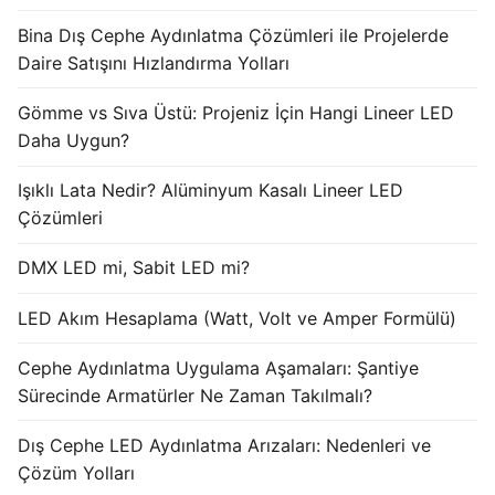
Bina Dış Cephe Aydınlatma Çözümleri ile Projelerde
Işık Kontrol Sistemleri
Daire Satışını Hızlandırma Yolları
DMX Kontrol Sistemleri
Gömme vs Sıva Üstü: Projeniz İçin Hangi Lineer LED
LED Güç Kaynakları
Daha Uygun?
İç Mekan LED Driver
Işıklı Lata Nedir? Alüminyum Kasalı Lineer LED
Çözümleri
Dış Mekan LED Driver
DMX LED mi, Sabit LED mi?
DMX BİLGİ
LED Akım Hesaplama (Watt, Volt ve Amper Formülü)
DMX Nedir? Ürün Çeşitleri Nelerdir?
Cephe Aydınlatma Uygulama Aşamaları: Şantiye
Cephe Animasyon LEDLine Serisi
Sürecinde Armatürler Ne Zaman Takılmalı?
Cephe Animasyon DOTLED Serisi
Dış Cephe LED Aydınlatma Arızaları: Nedenleri ve
Cephe Animasyon WallWasher Serisi
Çözüm Yolları