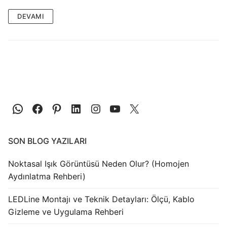
LEDLine (Lineer LED)
DEVAMI
DOTLED
Ultra İnce Lineer Aydınlatma
Yarı Mamül Ürünler
LED Modüller
Sabit Gerilim Şerit LED
Sabit Gerilim Çubuk LED
SON BLOG YAZILARI
Sabit Akım Çubuk LED
Noktasal Işık Görüntüsü Neden Olur? (Homojen
Aydınlatma Rehberi)
LED Profilleri
Alüminyum LED Profilleri
LEDLine Montajı ve Teknik Detayları: Ölçü, Kablo
Gizleme ve Uygulama Rehberi
Plastik LED Profilleri