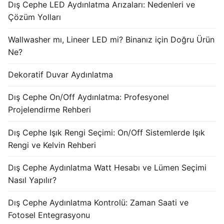
Dış Cephe LED Aydınlatma Arızaları: Nedenleri ve
KATALOG
Çözüm Yolları
İLETİŞİM & SİPARİŞ
Wallwasher mı, Lineer LED mi? Binanız için Doğru Ürün
Ne?
HAKKIMIZDA
Dekoratif Duvar Aydınlatma
SSS
Dış Cephe On/Off Aydınlatma: Profesyonel
BLOG
Projelendirme Rehberi
Turkish
Dış Cephe Işık Rengi Seçimi: On/Off Sistemlerde Işık
English
Rengi ve Kelvin Rehberi
German
Dış Cephe Aydınlatma Watt Hesabı ve Lümen Seçimi
Nasıl Yapılır?
Russian
Dış Cephe Aydınlatma Kontrolü: Zaman Saati ve
Arabic
Fotosel Entegrasyonu