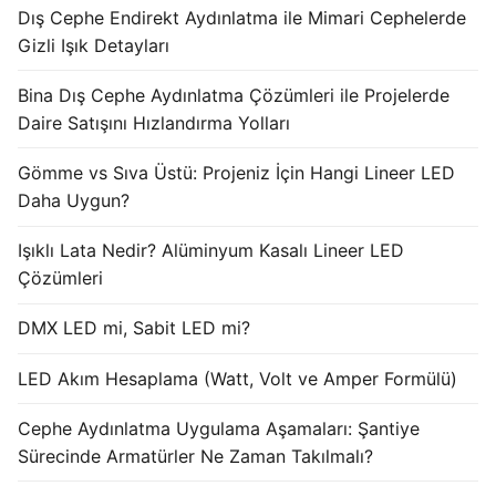
Dış Cephe Endirekt Aydınlatma ile Mimari Cephelerde
Işık Kontrol Sistemleri
Gizli Işık Detayları
DMX Kontrol Sistemleri
Bina Dış Cephe Aydınlatma Çözümleri ile Projelerde
Daire Satışını Hızlandırma Yolları
LED Güç Kaynakları
Gömme vs Sıva Üstü: Projeniz İçin Hangi Lineer LED
İç Mekan LED Driver
Daha Uygun?
Dış Mekan LED Driver
Işıklı Lata Nedir? Alüminyum Kasalı Lineer LED
DMX BİLGİ
Çözümleri
DMX Nedir? Ürün Çeşitleri Nelerdir?
DMX LED mi, Sabit LED mi?
Cephe Animasyon LEDLine Serisi
LED Akım Hesaplama (Watt, Volt ve Amper Formülü)
Cephe Animasyon DOTLED Serisi
Cephe Aydınlatma Uygulama Aşamaları: Şantiye
Sürecinde Armatürler Ne Zaman Takılmalı?
Cephe Animasyon WallWasher Serisi