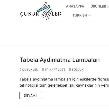
ANASAYFA
ÜRÜNLER
TURKISH
Tabela Aydınlatma Lambaları
CUBUKLED
17 MART 2025
SÖZLÜK
Tabela aydınlatma lambaları için eskilerde flore
ANASAYFA
teknolojisi tüm geleneksel ışık kaynaklarının yerini
ÜRÜNLER
DEVAMI
Kullanıma Hazı