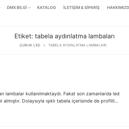
DMX BİLGİ
KATALOG
İLETİŞİM & SİPARİŞ
HAKKIMIZ
Etiket:
tabela aydınlatma lambaları
ÇUBUK LED
TABELA AYDINLATMA LAMBALARI
san lambalar kullanılmaktaydı. Fakat son zamanlarda led
 almıştır. Dolaysıyla ışıklı tabela içerisinde de profilli…
r Ürünler