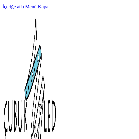
İçeriğe atla
Menü
Kapat