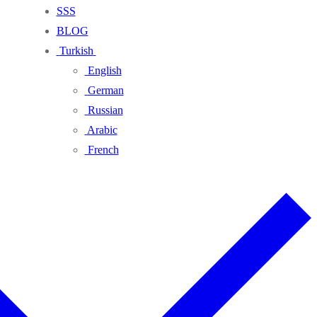
SSS
BLOG
Turkish
English
German
Russian
Arabic
French