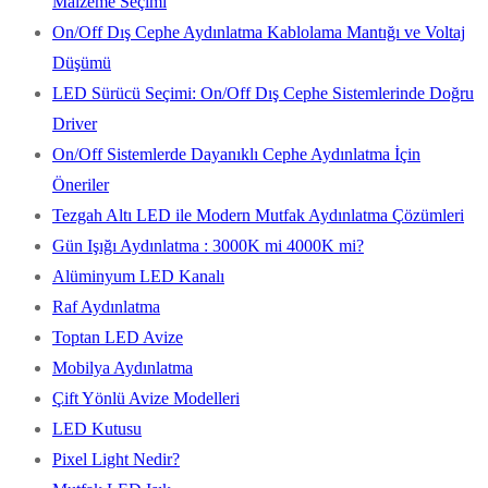
Malzeme Seçimi
On/Off Dış Cephe Aydınlatma Kablolama Mantığı ve Voltaj
Düşümü
LED Sürücü Seçimi: On/Off Dış Cephe Sistemlerinde Doğru
Driver
On/Off Sistemlerde Dayanıklı Cephe Aydınlatma İçin
Öneriler
Tezgah Altı LED ile Modern Mutfak Aydınlatma Çözümleri
Gün Işığı Aydınlatma : 3000K mi 4000K mi?
Alüminyum LED Kanalı
Raf Aydınlatma
Toptan LED Avize
Mobilya Aydınlatma
Çift Yönlü Avize Modelleri
LED Kutusu
Pixel Light Nedir?