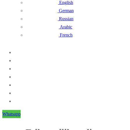
English
German
Russian
Arabic
French
Whatsapp