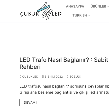
ANASAYFA
ÜRÜNLER
TURKISH
LED Trafo Nasıl Bağlanır? : Sabi
Rehberi
CUBUKLED
5 EKIM 2022
SÖZLÜK
ANASAYFA
LED trafosu nasıl bağlanır? sorusuna cevaplar hızlı
ÜRÜNLER
Girişi ana besleme bağlantısı ve çıkışı led armat
Kullanıma Hazı
DEVAMI