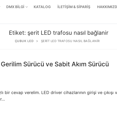
DMX BİLGİ
KATALOG
İLETİŞİM & SİPARİŞ
HAKKIMIZ
Etiket:
şerit LED trafosu nasıl bağlanir
ÇUBUK LED
ŞERIT LED TRAFOSU NASIL BAĞLANIR
t Gerilim Sürücü ve Sabit Akım Sürücü
 bir cevap verelim. LED driver cihazlarının girişi ve çıkışı v
ür…
r Ürünler