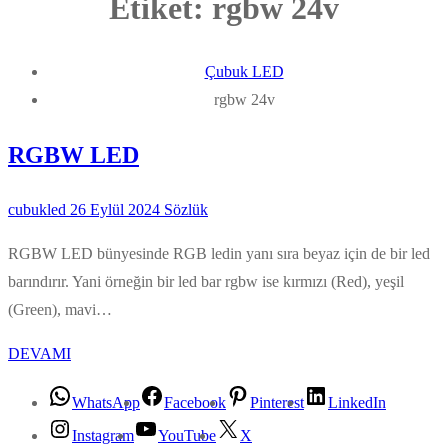
Etiket:
rgbw 24v
Çubuk LED
rgbw 24v
RGBW LED
cubukled
26 Eylül 2024
Sözlük
RGBW LED bünyesinde RGB ledin yanı sıra beyaz için de bir led
barındırır. Yani örneğin bir led bar rgbw ise kırmızı (Red), yeşil
(Green), mavi…
DEVAMI
WhatsApp
Facebook
Pinterest
LinkedIn
Instagram
YouTube
X