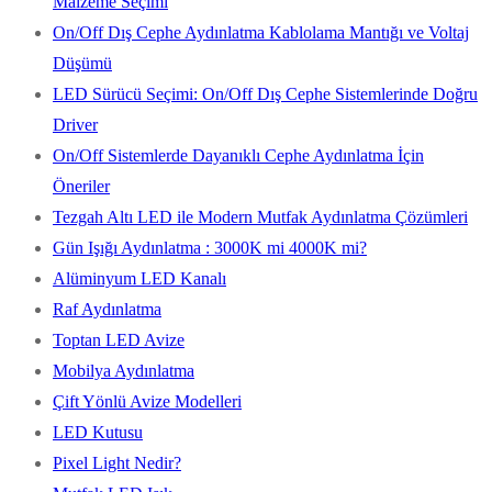
Malzeme Seçimi
On/Off Dış Cephe Aydınlatma Kablolama Mantığı ve Voltaj
Düşümü
LED Sürücü Seçimi: On/Off Dış Cephe Sistemlerinde Doğru
Driver
On/Off Sistemlerde Dayanıklı Cephe Aydınlatma İçin
Öneriler
Tezgah Altı LED ile Modern Mutfak Aydınlatma Çözümleri
Gün Işığı Aydınlatma : 3000K mi 4000K mi?
Alüminyum LED Kanalı
Raf Aydınlatma
Toptan LED Avize
Mobilya Aydınlatma
Çift Yönlü Avize Modelleri
LED Kutusu
Pixel Light Nedir?