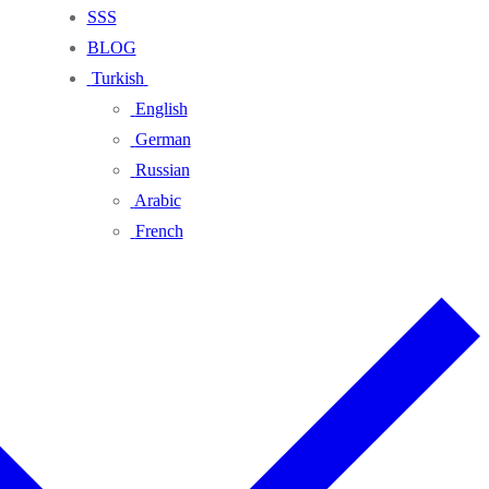
SSS
BLOG
Turkish
English
German
Russian
Arabic
French