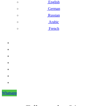
English
German
Russian
Arabic
French
Whatsapp