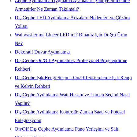
Cephe Aydınlatma Uygulama Aşamaları: Şantiye Sürecinde
Armatürler Ne Zaman Takılmalı?
Dış Cephe LED Aydınlatma Arızaları: Nedenleri ve Çözüm
Yolları
Wallwasher mı, Lineer LED mi? Binanız için Doğru Ürün
Ne?
Dekoratif Duvar Aydınlatma
Dış Cephe On/Off Aydınlatma: Profesyonel Projelendirme
Rehberi
Dış Cephe Işık Rengi Seçimi: On/Off Sistemlerde Işık Rengi
ve Kelvin Rehberi
Dış Cephe Aydınlatma Watt Hesabı ve Lümen Seçimi Nasıl
Yapılır?
Dış Cephe Aydınlatma Kontrolü: Zaman Saati ve Fotosel
Entegrasyonu
On/Off Dış Cephe Aydınlatma Pano Yerleşimi ve Şalt