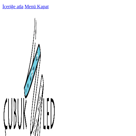
İçeriğe atla
Menü
Kapat