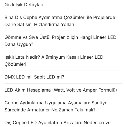
Gizli Işık Detayları
Işık Kontrol Sistemleri
Bina Dış Cephe Aydınlatma Çözümleri ile Projelerde
DMX Kontrol Sistemleri
Daire Satışını Hızlandırma Yolları
LED Güç Kaynakları
Gömme vs Sıva Üstü: Projeniz İçin Hangi Lineer LED
Daha Uygun?
İç Mekan LED Driver
Işıklı Lata Nedir? Alüminyum Kasalı Lineer LED
Dış Mekan LED Driver
Çözümleri
DMX BİLGİ
DMX LED mi, Sabit LED mi?
DMX Nedir? Ürün Çeşitleri Nelerdir?
LED Akım Hesaplama (Watt, Volt ve Amper Formülü)
Cephe Animasyon LEDLine Serisi
Cephe Aydınlatma Uygulama Aşamaları: Şantiye
Cephe Animasyon DOTLED Serisi
Sürecinde Armatürler Ne Zaman Takılmalı?
Cephe Animasyon WallWasher Serisi
Dış Cephe LED Aydınlatma Arızaları: Nedenleri ve