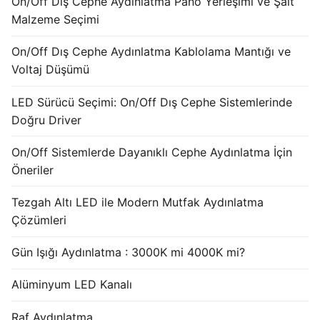
On/Off Dış Cephe Aydınlatma Pano Yerleşimi ve Şalt
French
Malzeme Seçimi
On/Off Dış Cephe Aydınlatma Kablolama Mantığı ve
Voltaj Düşümü
LED Sürücü Seçimi: On/Off Dış Cephe Sistemlerinde
Doğru Driver
On/Off Sistemlerde Dayanıklı Cephe Aydınlatma İçin
Öneriler
Tezgah Altı LED ile Modern Mutfak Aydınlatma
Çözümleri
Gün Işığı Aydınlatma : 3000K mi 4000K mi?
Alüminyum LED Kanalı
Raf Aydınlatma