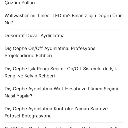
Çözüm Yolları
KATALOG
Wallwasher mı, Lineer LED mi? Binanız için Doğru Ürün
İLETİŞİM & SİPARİŞ
Ne?
HAKKIMIZDA
Dekoratif Duvar Aydınlatma
SSS
Dış Cephe On/Off Aydınlatma: Profesyonel
Projelendirme Rehberi
BLOG
Turkish
Dış Cephe Işık Rengi Seçimi: On/Off Sistemlerde Işık
Rengi ve Kelvin Rehberi
English
Dış Cephe Aydınlatma Watt Hesabı ve Lümen Seçimi
German
Nasıl Yapılır?
Russian
Dış Cephe Aydınlatma Kontrolü: Zaman Saati ve
Fotosel Entegrasyonu
Arabic