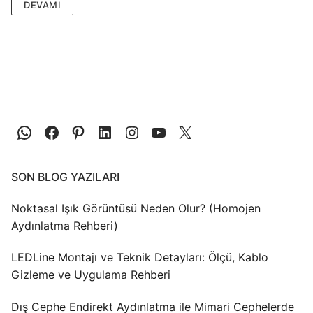
LEDLine (Lineer LED)
DEVAMI
DOTLED
Ultra İnce Lineer Aydınlatma
Yarı Mamül Ürünler
LED Modüller
Sabit Gerilim Şerit LED
SON BLOG YAZILARI
Sabit Gerilim Çubuk LED
Noktasal Işık Görüntüsü Neden Olur? (Homojen
Sabit Akım Çubuk LED
Aydınlatma Rehberi)
LED Profilleri
LEDLine Montajı ve Teknik Detayları: Ölçü, Kablo
Alüminyum LED Profilleri
Gizleme ve Uygulama Rehberi
Plastik LED Profilleri
Dış Cephe Endirekt Aydınlatma ile Mimari Cephelerde