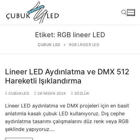
Etiket:
RGB lineer LED
ÇUBUK LED
RGB LINEER LED
Lineer LED Aydınlatma ve DMX 512
Hareketli Işıklandırma
CUBUKLED
26 NISAN 2024
SÖZLÜK
ANASAYFA
Lineer LED aydınlatma ve DMX projeleri için en basit
ÜRÜNLER
anlatımla kasalı çubuk LED kullanıyoruz. Dış cephe
aydınlatma tasarımı çalışmalarını düz renk veya RGB
Kullanıma Hazır Ürünler
şeklinde yapıyoruz.…