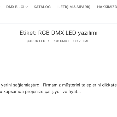
DMX BİLGİ
KATALOG
İLETİŞİM & SİPARİŞ
HAKKIMIZ
Etiket:
RGB DMX LED yazılımı
ÇUBUK LED
RGB DMX LED YAZILIMI
yerini sağlamlaştırdı. Firmamız müşterini taleplerini dikkate
u kapsamda projenize çalışıyor ve fiyat…
r Ürünler