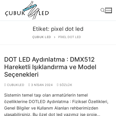
Etiket:
pixel dot led
ÇUBUK LED
PIXEL DOT LED
DOT LED Aydınlatma : DMX512
Hareketli Işıklandırma ve Model
Seçenekleri
ANASAYFA
CUBUKLED
3 NISAN 2024
SÖZLÜK
ÜRÜNLER
Sistemin temel taşı olan armatürlerin temel
özelliklerine DOTLED Aydınlatma : Fiziksel Özellikleri,
Kullanıma Hazır Ürünler
Genel Bilgiler ve Kullanım Alanları rehberimizden
ulaşabilirsiniz. Bu özel dot led yazımız ise proje…