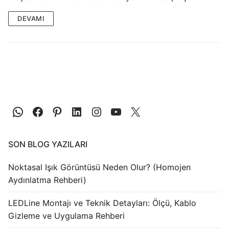
LEDLine (Lineer LED)
DEVAMI
DOTLED
Ultra İnce Lineer Aydınlatma
Yarı Mamül Ürünler
LED Modüller
Sabit Gerilim Şerit LED
Sabit Gerilim Çubuk LED
SON BLOG YAZILARI
Sabit Akım Çubuk LED
Noktasal Işık Görüntüsü Neden Olur? (Homojen
LED Profilleri
Aydınlatma Rehberi)
Alüminyum LED Profilleri
LEDLine Montajı ve Teknik Detayları: Ölçü, Kablo
Gizleme ve Uygulama Rehberi
Plastik LED Profilleri