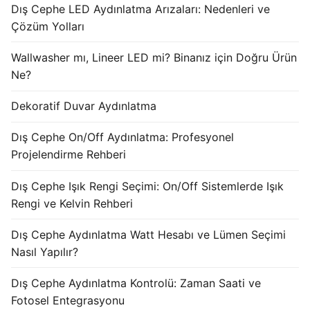
Dış Cephe LED Aydınlatma Arızaları: Nedenleri ve
KATALOG
Çözüm Yolları
İLETİŞİM & SİPARİŞ
Wallwasher mı, Lineer LED mi? Binanız için Doğru Ürün
HAKKIMIZDA
Ne?
SSS
Dekoratif Duvar Aydınlatma
BLOG
Dış Cephe On/Off Aydınlatma: Profesyonel
Projelendirme Rehberi
Turkish
Dış Cephe Işık Rengi Seçimi: On/Off Sistemlerde Işık
English
Rengi ve Kelvin Rehberi
German
Dış Cephe Aydınlatma Watt Hesabı ve Lümen Seçimi
Nasıl Yapılır?
Russian
Dış Cephe Aydınlatma Kontrolü: Zaman Saati ve
Arabic
Fotosel Entegrasyonu