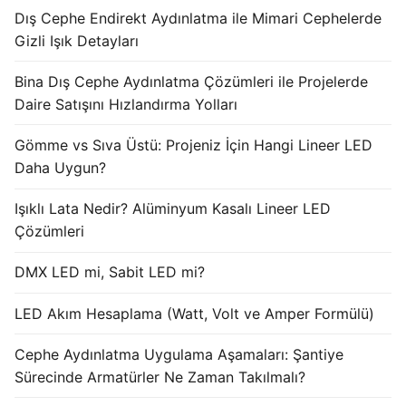
Dış Cephe Endirekt Aydınlatma ile Mimari Cephelerde
Işık Kontrol Sistemleri
Gizli Işık Detayları
DMX Kontrol Sistemleri
Bina Dış Cephe Aydınlatma Çözümleri ile Projelerde
Daire Satışını Hızlandırma Yolları
LED Güç Kaynakları
Gömme vs Sıva Üstü: Projeniz İçin Hangi Lineer LED
İç Mekan LED Driver
Daha Uygun?
Dış Mekan LED Driver
Işıklı Lata Nedir? Alüminyum Kasalı Lineer LED
DMX BİLGİ
Çözümleri
DMX Nedir? Ürün Çeşitleri Nelerdir?
DMX LED mi, Sabit LED mi?
Cephe Animasyon LEDLine Serisi
LED Akım Hesaplama (Watt, Volt ve Amper Formülü)
Cephe Animasyon DOTLED Serisi
Cephe Aydınlatma Uygulama Aşamaları: Şantiye
Sürecinde Armatürler Ne Zaman Takılmalı?
Cephe Animasyon WallWasher Serisi