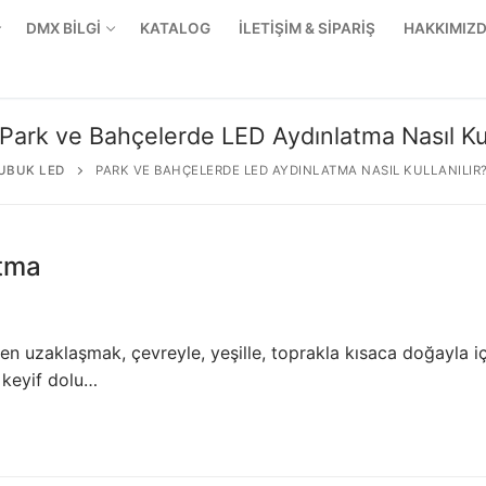
DMX BİLGİ
KATALOG
İLETİŞİM & SİPARİŞ
HAKKIMIZ
Park ve Bahçelerde LED Aydınlatma Nasıl Kul
UBUK LED
PARK VE BAHÇELERDE LED AYDINLATMA NASIL KULLANILIR
atma
en uzaklaşmak, çevreyle, yeşille, toprakla kısaca doğayla iç
n keyif dolu…
r Ürünler