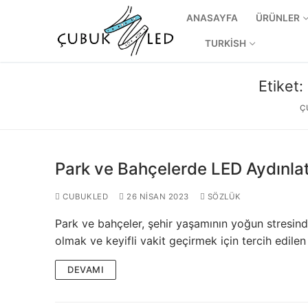
ANASAYFA
ÜRÜNLER
TURKISH
Etiket:
Ç
Park ve Bahçelerde LED Aydınl
CUBUKLED
26 NISAN 2023
SÖZLÜK
Park ve bahçeler, şehir yaşamının yoğun stresind
ANASAYFA
olmak ve keyifli vakit geçirmek için tercih edile
ÜRÜNLER
DEVAMI
Kullanıma Hazı