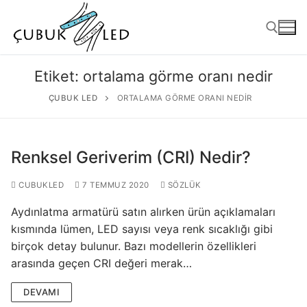
Etiket:
ortalama görme oranı nedir
ÇUBUK LED
ORTALAMA GÖRME ORANI NEDIR
Renksel Geriverim (CRI) Nedir?
CUBUKLED
7 TEMMUZ 2020
SÖZLÜK
Aydınlatma armatürü satın alırken ürün açıklamaları
ANASAYFA
kısmında lümen, LED sayısı veya renk sıcaklığı gibi
birçok detay bulunur. Bazı modellerin özellikleri
ÜRÜNLER
arasında geçen CRI değeri merak…
Kullanıma Hazır Ürünler
DEVAMI