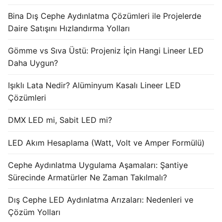
Bina Dış Cephe Aydınlatma Çözümleri ile Projelerde
Işık Kontrol Sistemleri
Daire Satışını Hızlandırma Yolları
DMX Kontrol Sistemleri
Gömme vs Sıva Üstü: Projeniz İçin Hangi Lineer LED
LED Güç Kaynakları
Daha Uygun?
İç Mekan LED Driver
Işıklı Lata Nedir? Alüminyum Kasalı Lineer LED
Çözümleri
Dış Mekan LED Driver
DMX LED mi, Sabit LED mi?
DMX BİLGİ
LED Akım Hesaplama (Watt, Volt ve Amper Formülü)
DMX Nedir? Ürün Çeşitleri Nelerdir?
Cephe Aydınlatma Uygulama Aşamaları: Şantiye
Cephe Animasyon LEDLine Serisi
Sürecinde Armatürler Ne Zaman Takılmalı?
Cephe Animasyon DOTLED Serisi
Dış Cephe LED Aydınlatma Arızaları: Nedenleri ve
Cephe Animasyon WallWasher Serisi
Çözüm Yolları