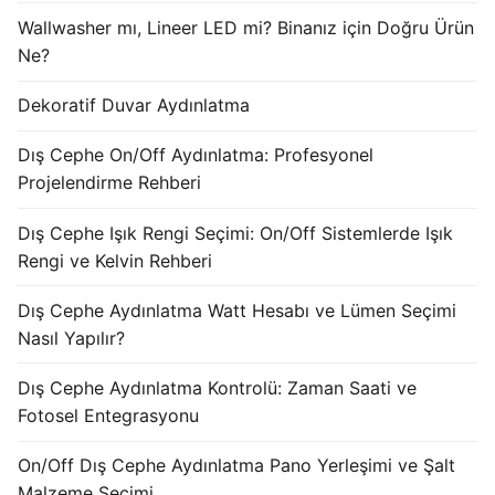
KATALOG
Wallwasher mı, Lineer LED mi? Binanız için Doğru Ürün
Ne?
İLETİŞİM & SİPARİŞ
Dekoratif Duvar Aydınlatma
HAKKIMIZDA
Dış Cephe On/Off Aydınlatma: Profesyonel
SSS
Projelendirme Rehberi
BLOG
Dış Cephe Işık Rengi Seçimi: On/Off Sistemlerde Işık
Rengi ve Kelvin Rehberi
Turkish
Dış Cephe Aydınlatma Watt Hesabı ve Lümen Seçimi
English
Nasıl Yapılır?
German
Dış Cephe Aydınlatma Kontrolü: Zaman Saati ve
Russian
Fotosel Entegrasyonu
Arabic
On/Off Dış Cephe Aydınlatma Pano Yerleşimi ve Şalt
Malzeme Seçimi