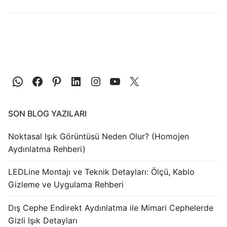
LEDLine (Lineer LED)
DOTLED
Ultra İnce Lineer Aydınlatma
Yarı Mamül Ürünler
LED Modüller
Sabit Gerilim Şerit LED
SON BLOG YAZILARI
Sabit Gerilim Çubuk LED
Noktasal Işık Görüntüsü Neden Olur? (Homojen
Aydınlatma Rehberi)
Sabit Akım Çubuk LED
LEDLine Montajı ve Teknik Detayları: Ölçü, Kablo
LED Profilleri
Gizleme ve Uygulama Rehberi
Alüminyum LED Profilleri
Dış Cephe Endirekt Aydınlatma ile Mimari Cephelerde
Gizli Işık Detayları
Plastik LED Profilleri