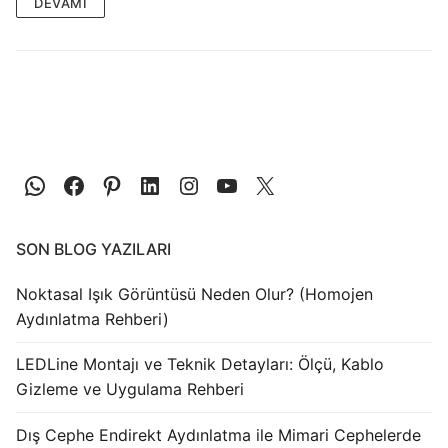
LEDLine (Lineer LED)
DEVAMI
DOTLED
Ultra İnce Lineer Aydınlatma
Yarı Mamül Ürünler
LED Modüller
Sabit Gerilim Şerit LED
SON BLOG YAZILARI
Sabit Gerilim Çubuk LED
Noktasal Işık Görüntüsü Neden Olur? (Homojen
Sabit Akım Çubuk LED
Aydınlatma Rehberi)
LED Profilleri
LEDLine Montajı ve Teknik Detayları: Ölçü, Kablo
Gizleme ve Uygulama Rehberi
Alüminyum LED Profilleri
Dış Cephe Endirekt Aydınlatma ile Mimari Cephelerde
Plastik LED Profilleri