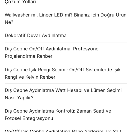
Çözüm Yolları
KATALOG
Wallwasher mı, Lineer LED mi? Binanız için Doğru Ürün
İLETİŞİM & SİPARİŞ
Ne?
HAKKIMIZDA
Dekoratif Duvar Aydınlatma
SSS
Dış Cephe On/Off Aydınlatma: Profesyonel
Projelendirme Rehberi
BLOG
Dış Cephe Işık Rengi Seçimi: On/Off Sistemlerde Işık
Turkish
Rengi ve Kelvin Rehberi
English
Dış Cephe Aydınlatma Watt Hesabı ve Lümen Seçimi
German
Nasıl Yapılır?
Russian
Dış Cephe Aydınlatma Kontrolü: Zaman Saati ve
Fotosel Entegrasyonu
Arabic
On/Off Dış Cephe Aydınlatma Pano Yerleşimi ve Şalt