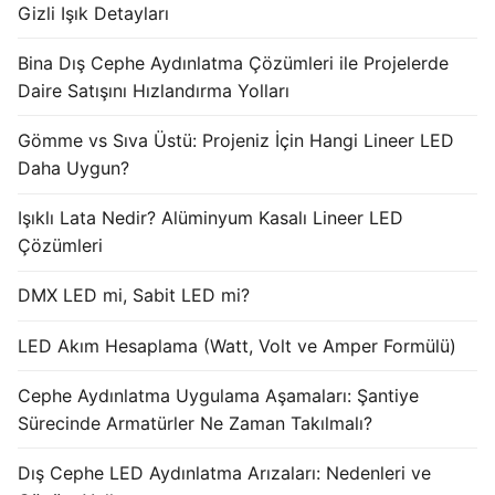
Gizli Işık Detayları
Işık Kontrol Sistemleri
Bina Dış Cephe Aydınlatma Çözümleri ile Projelerde
DMX Kontrol Sistemleri
Daire Satışını Hızlandırma Yolları
LED Güç Kaynakları
Gömme vs Sıva Üstü: Projeniz İçin Hangi Lineer LED
Daha Uygun?
İç Mekan LED Driver
Işıklı Lata Nedir? Alüminyum Kasalı Lineer LED
Dış Mekan LED Driver
Çözümleri
DMX BİLGİ
DMX LED mi, Sabit LED mi?
DMX Nedir? Ürün Çeşitleri Nelerdir?
LED Akım Hesaplama (Watt, Volt ve Amper Formülü)
Cephe Animasyon LEDLine Serisi
Cephe Aydınlatma Uygulama Aşamaları: Şantiye
Cephe Animasyon DOTLED Serisi
Sürecinde Armatürler Ne Zaman Takılmalı?
Cephe Animasyon WallWasher Serisi
Dış Cephe LED Aydınlatma Arızaları: Nedenleri ve