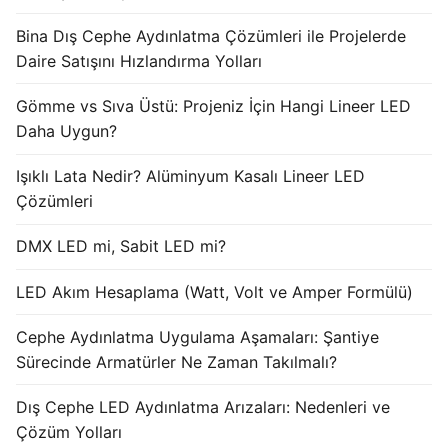
Işık Kontrol Sistemleri
Bina Dış Cephe Aydınlatma Çözümleri ile Projelerde
Daire Satışını Hızlandırma Yolları
DMX Kontrol Sistemleri
Gömme vs Sıva Üstü: Projeniz İçin Hangi Lineer LED
LED Güç Kaynakları
Daha Uygun?
İç Mekan LED Driver
Işıklı Lata Nedir? Alüminyum Kasalı Lineer LED
Çözümleri
Dış Mekan LED Driver
DMX LED mi, Sabit LED mi?
DMX BİLGİ
LED Akım Hesaplama (Watt, Volt ve Amper Formülü)
DMX Nedir? Ürün Çeşitleri Nelerdir?
Cephe Aydınlatma Uygulama Aşamaları: Şantiye
Cephe Animasyon LEDLine Serisi
Sürecinde Armatürler Ne Zaman Takılmalı?
Cephe Animasyon DOTLED Serisi
Dış Cephe LED Aydınlatma Arızaları: Nedenleri ve
Cephe Animasyon WallWasher Serisi
Çözüm Yolları