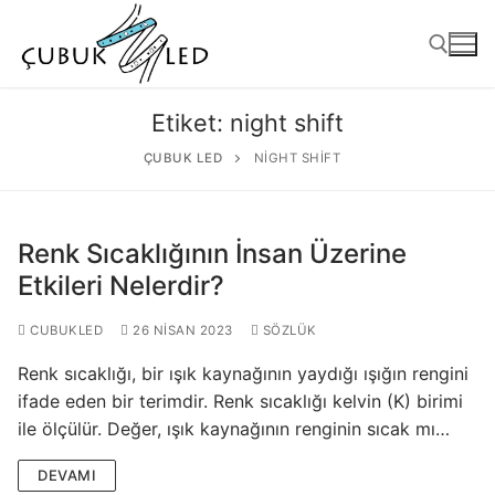
Etiket:
night shift
ÇUBUK LED
NIGHT SHIFT
Renk Sıcaklığının İnsan Üzerine
Etkileri Nelerdir?
CUBUKLED
26 NISAN 2023
SÖZLÜK
ANASAYFA
Renk sıcaklığı, bir ışık kaynağının yaydığı ışığın rengini
ÜRÜNLER
ifade eden bir terimdir. Renk sıcaklığı kelvin (K) birimi
ile ölçülür. Değer, ışık kaynağının renginin sıcak mı…
Kullanıma Hazır Ürünler
DEVAMI