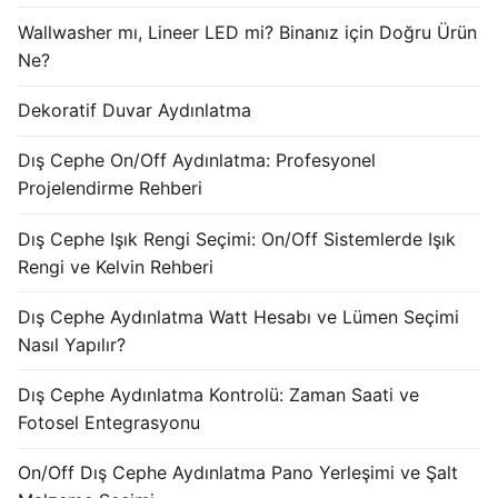
KATALOG
Wallwasher mı, Lineer LED mi? Binanız için Doğru Ürün
Ne?
İLETİŞİM & SİPARİŞ
Dekoratif Duvar Aydınlatma
HAKKIMIZDA
Dış Cephe On/Off Aydınlatma: Profesyonel
SSS
Projelendirme Rehberi
BLOG
Dış Cephe Işık Rengi Seçimi: On/Off Sistemlerde Işık
Turkish
Rengi ve Kelvin Rehberi
English
Dış Cephe Aydınlatma Watt Hesabı ve Lümen Seçimi
Nasıl Yapılır?
German
Dış Cephe Aydınlatma Kontrolü: Zaman Saati ve
Russian
Fotosel Entegrasyonu
Arabic
On/Off Dış Cephe Aydınlatma Pano Yerleşimi ve Şalt