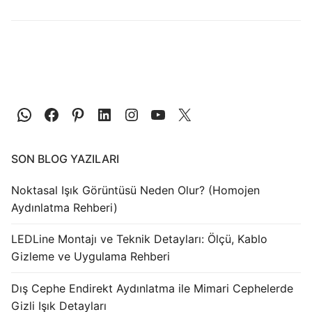
LEDLine (Lineer LED)
DOTLED
Ultra İnce Lineer Aydınlatma
Yarı Mamül Ürünler
LED Modüller
Sabit Gerilim Şerit LED
SON BLOG YAZILARI
Sabit Gerilim Çubuk LED
Noktasal Işık Görüntüsü Neden Olur? (Homojen
Aydınlatma Rehberi)
Sabit Akım Çubuk LED
LEDLine Montajı ve Teknik Detayları: Ölçü, Kablo
LED Profilleri
Gizleme ve Uygulama Rehberi
Alüminyum LED Profilleri
Dış Cephe Endirekt Aydınlatma ile Mimari Cephelerde
Plastik LED Profilleri
Gizli Işık Detayları