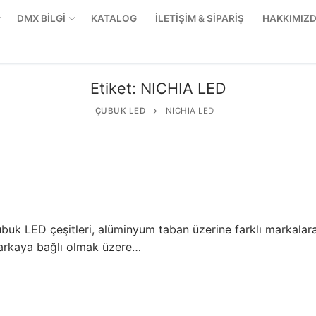
DMX BİLGİ
KATALOG
İLETİŞİM & SİPARİŞ
HAKKIMIZ
Etiket:
NICHIA LED
ÇUBUK LED
NICHIA LED
ubuk LED çeşitleri, alüminyum taban üzerine farklı markalara
 markaya bağlı olmak üzere…
r Ürünler