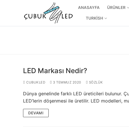
ANASAYFA
ÜRÜNLER
TURKISH
LED Markası Nedir?
CUBUKLED
3 TEMMUZ 2020
SÖZLÜK
Dünya genelinde farklı LED üreticileri bulunur. Ç
ANASAYFA
LED’lerin döşenmesi ile üretilir. LED modelleri,
ÜRÜNLER
DEVAMI
Kullanıma Hazı