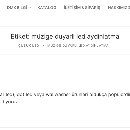
DMX BİLGİ
KATALOG
İLETİŞİM & SİPARİŞ
HAKKIMIZ
Etiket:
müzige duyarli led aydinlatma
ÇUBUK LED
MÜZIGE DUYARLI LED AYDINLATMA
ear led), dot led veya wallwasher ürünleri oldukça popülerdir
 ediyoruz.…
r Ürünler