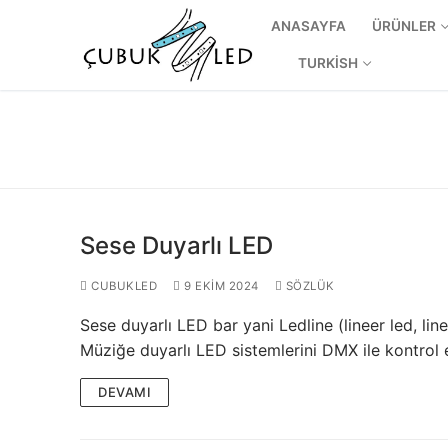
ANASAYFA
ÜRÜNLER
TURKISH
Sese Duyarlı LED
CUBUKLED
9 EKIM 2024
SÖZLÜK
Sese duyarlı LED bar yani Ledline (lineer led, lin
ANASAYFA
Müziğe duyarlı LED sistemlerini DMX ile kontrol
ÜRÜNLER
DEVAMI
Kullanıma Hazı