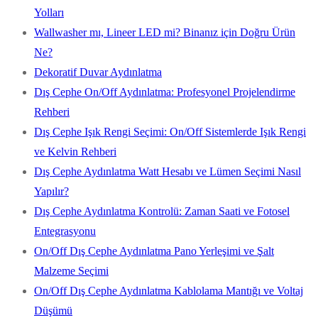
Yolları
Wallwasher mı, Lineer LED mi? Binanız için Doğru Ürün
Ne?
Dekoratif Duvar Aydınlatma
Dış Cephe On/Off Aydınlatma: Profesyonel Projelendirme
Rehberi
Dış Cephe Işık Rengi Seçimi: On/Off Sistemlerde Işık Rengi
ve Kelvin Rehberi
Dış Cephe Aydınlatma Watt Hesabı ve Lümen Seçimi Nasıl
Yapılır?
Dış Cephe Aydınlatma Kontrolü: Zaman Saati ve Fotosel
Entegrasyonu
On/Off Dış Cephe Aydınlatma Pano Yerleşimi ve Şalt
Malzeme Seçimi
On/Off Dış Cephe Aydınlatma Kablolama Mantığı ve Voltaj
Düşümü