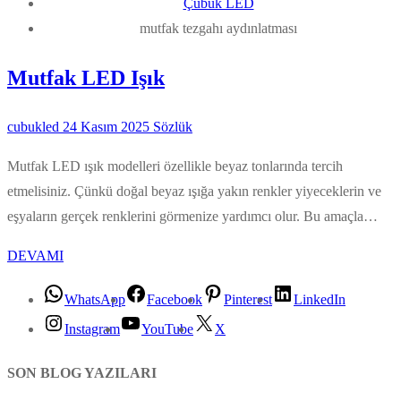
Çubuk LED
mutfak tezgahı aydınlatması
Mutfak LED Işık
cubukled
24 Kasım 2025
Sözlük
Mutfak LED ışık modelleri özellikle beyaz tonlarında tercih
etmelisiniz. Çünkü doğal beyaz ışığa yakın renkler yiyeceklerin ve
eşyaların gerçek renklerini görmenize yardımcı olur. Bu amaçla…
DEVAMI
WhatsApp
Facebook
Pinterest
LinkedIn
Instagram
YouTube
X
SON BLOG YAZILARI