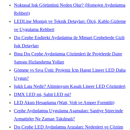
Noktasal Işık Görüntüsü Neden Olur? (Homojen Aydınlatma
Rehberi)
LEDLine Montajı ve Teknik Detayları: Ölçü, Kablo Gizleme
ve Uygulama Rehberi
Dış Cephe Endirekt Aydınlatma ile Mimari Cephelerde Gizli
Işık Detayları
Bina Dış Cephe Aydınlatma Çözümleri ile Projelerde Daire
Satışını Hızlandırma Yolları
Gömme vs Sıva Üstü: Projeniz İçin Hangi Lineer LED Daha
Uygun?
Işıklı Lata Nedir? Alüminyum Kasalı Lineer LED Çözümleri
DMX LED mi, Sabit LED mi?
LED Akım Hesaplama (Watt, Volt ve Amper Formülü)
Cephe Aydınlatma Uygulama Aşamaları: Şantiye Sürecinde
Armatürler Ne Zaman Takılmalı?
Dış Cephe LED Aydınlatma Arızaları: Nedenleri ve Çözüm