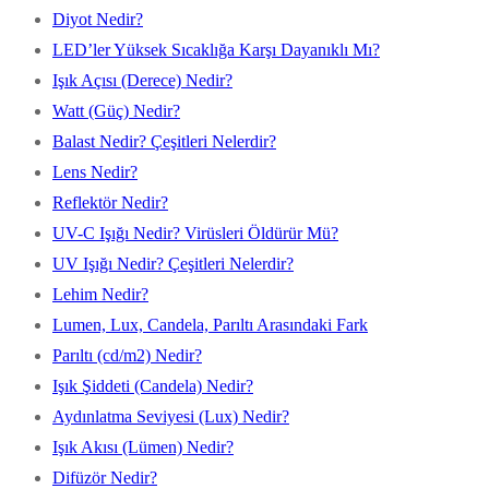
Diyot Nedir?
LED’ler Yüksek Sıcaklığa Karşı Dayanıklı Mı?
Işık Açısı (Derece) Nedir?
Watt (Güç) Nedir?
Balast Nedir? Çeşitleri Nelerdir?
Lens Nedir?
Reflektör Nedir?
UV-C Işığı Nedir? Virüsleri Öldürür Mü?
UV Işığı Nedir? Çeşitleri Nelerdir?
Lehim Nedir?
Lumen, Lux, Candela, Parıltı Arasındaki Fark
Parıltı (cd/m2) Nedir?
Işık Şiddeti (Candela) Nedir?
Aydınlatma Seviyesi (Lux) Nedir?
Işık Akısı (Lümen) Nedir?
Difüzör Nedir?