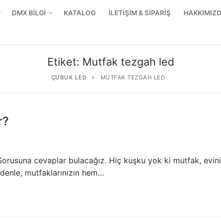
DMX BİLGİ
KATALOG
İLETİŞİM & SİPARİŞ
HAKKIMIZ
Etiket:
Mutfak tezgah led
ÇUBUK LED
MUTFAK TEZGAH LED
r?
 Sorusuna cevaplar bulacağız. Hiç kuşku yok ki mutfak, evin
nedenle, mutfaklarınızın hem…
r Ürünler