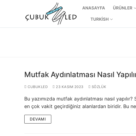
ANASAYFA
ÜRÜNLER
TURKISH
Mutfak Aydınlatması Nasıl Yapılı
CUBUKLED
23 KASIM 2023
SÖZLÜK
Bu yazımızda mutfak aydınlatması nasıl yapılır?
ANASAYFA
en çok vakit geçirdiğiniz alanlardan biridir. Bu 
ÜRÜNLER
DEVAMI
Kullanıma Hazı