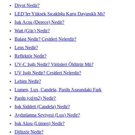
Diyot Nedir?
LED’ler Yüksek Sıcaklığa Karşı Dayanıklı Mı?
Işık Açısı (Derece) Nedir?
Watt (Güç) Nedir?
Balast Nedir? Çeşitleri Nelerdir?
Lens Nedir?
Reflektör Nedir?
UV-C Işığı Nedir? Virüsleri Öldürür Mü?
UV Işığı Nedir? Çeşitleri Nelerdir?
Lehim Nedir?
Lumen, Lux, Candela, Parıltı Arasındaki Fark
Parıltı (cd/m2) Nedir?
Işık Şiddeti (Candela) Nedir?
Aydınlatma Seviyesi (Lux) Nedir?
Işık Akısı (Lümen) Nedir?
Difüzör Nedir?