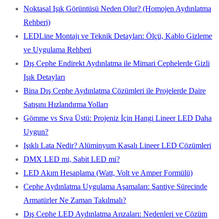
Noktasal Işık Görüntüsü Neden Olur? (Homojen Aydınlatma
Rehberi)
LEDLine Montajı ve Teknik Detayları: Ölçü, Kablo Gizleme
ve Uygulama Rehberi
Dış Cephe Endirekt Aydınlatma ile Mimari Cephelerde Gizli
Işık Detayları
Bina Dış Cephe Aydınlatma Çözümleri ile Projelerde Daire
Satışını Hızlandırma Yolları
Gömme vs Sıva Üstü: Projeniz İçin Hangi Lineer LED Daha
Uygun?
Işıklı Lata Nedir? Alüminyum Kasalı Lineer LED Çözümleri
DMX LED mi, Sabit LED mi?
LED Akım Hesaplama (Watt, Volt ve Amper Formülü)
Cephe Aydınlatma Uygulama Aşamaları: Şantiye Sürecinde
Armatürler Ne Zaman Takılmalı?
Dış Cephe LED Aydınlatma Arızaları: Nedenleri ve Çözüm