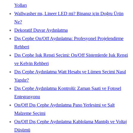
Yolları
Wallwasher mı, Lineer LED mi? Binanız için Doğru Ürün
Ne?
Dekoratif Duvar Aydınlatma
Dış Cephe On/Off Aydınlatma: Profesyonel Projelendirme
Rehberi
Dış Cephe Işık Rengi Seçimi: On/Off Sistemlerde Işık Rengi
ve Kelvin Rehberi
Dış Cephe Aydınlatma Watt Hesabı ve Lümen Seçimi Nasıl
Yapılır?
Dış Cephe Aydınlatma Kontrolü: Zaman Saati ve Fotosel
Entegrasyonu
On/Off Dış Cephe Aydınlatma Pano Yerleşimi ve Şalt
Malzeme Seçimi
On/Off Dış Cephe Aydınlatma Kablolama Mantığı ve Voltaj
Düşümü