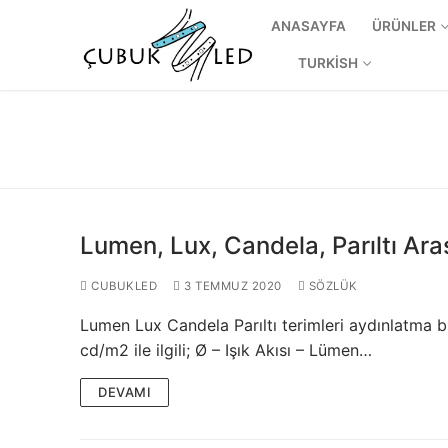
ANASAYFA
ÜRÜNLER
TURKISH
Lumen, Lux, Candela, Parıltı Ara
CUBUKLED
3 TEMMUZ 2020
SÖZLÜK
Lumen Lux Candela Parıltı terimleri aydınlatma bir
ANASAYFA
cd/m2 ile ilgili; Ø – Işık Akısı – Lümen…
ÜRÜNLER
DEVAMI
Kullanıma Hazı