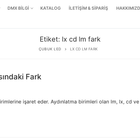
DMX BİLGİ
KATALOG
İLETİŞİM & SİPARİŞ
HAKKIMIZ
Etiket:
lx cd lm fark
ÇUBUK LED
LX CD LM FARK
sındaki Fark
imlerine işaret eder. Aydınlatma birimleri olan lm, lx, cd ve
r Ürünler