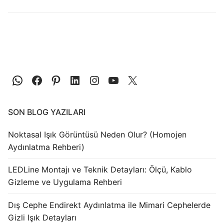
LEDLine (Lineer LED)
DOTLED
Ultra İnce Lineer Aydınlatma
Yarı Mamül Ürünler
LED Modüller
Sabit Gerilim Şerit LED
SON BLOG YAZILARI
Sabit Gerilim Çubuk LED
Noktasal Işık Görüntüsü Neden Olur? (Homojen
Aydınlatma Rehberi)
Sabit Akım Çubuk LED
LEDLine Montajı ve Teknik Detayları: Ölçü, Kablo
LED Profilleri
Gizleme ve Uygulama Rehberi
Alüminyum LED Profilleri
Dış Cephe Endirekt Aydınlatma ile Mimari Cephelerde
Gizli Işık Detayları
Plastik LED Profilleri