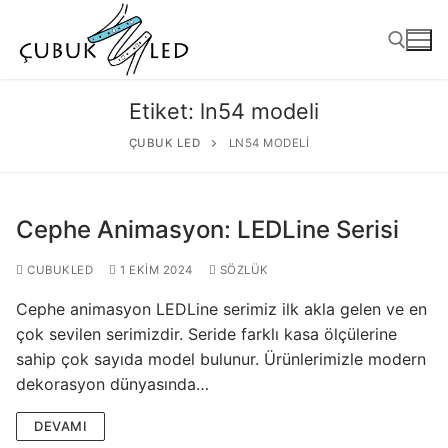
Etiket:
ln54 modeli
ÇUBUK LED
LN54 MODELI
Cephe Animasyon: LEDLine Serisi
CUBUKLED
1 EKIM 2024
SÖZLÜK
Cephe animasyon LEDLine serimiz ilk akla gelen ve en
ANASAYFA
çok sevilen serimizdir. Seride farklı kasa ölçülerine
sahip çok sayıda model bulunur. Ürünlerimizle modern
ÜRÜNLER
dekorasyon dünyasında…
Kullanıma Hazır Ürünler
DEVAMI