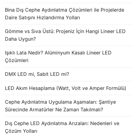
Bina Dış Cephe Aydınlatma Çözümleri ile Projelerde
Işık Kontrol Sistemleri
Daire Satışını Hızlandırma Yolları
DMX Kontrol Sistemleri
Gömme vs Sıva Üstü: Projeniz İçin Hangi Lineer LED
LED Güç Kaynakları
Daha Uygun?
İç Mekan LED Driver
Işıklı Lata Nedir? Alüminyum Kasalı Lineer LED
Çözümleri
Dış Mekan LED Driver
DMX LED mi, Sabit LED mi?
DMX BİLGİ
LED Akım Hesaplama (Watt, Volt ve Amper Formülü)
DMX Nedir? Ürün Çeşitleri Nelerdir?
Cephe Aydınlatma Uygulama Aşamaları: Şantiye
Cephe Animasyon LEDLine Serisi
Sürecinde Armatürler Ne Zaman Takılmalı?
Cephe Animasyon DOTLED Serisi
Dış Cephe LED Aydınlatma Arızaları: Nedenleri ve
Cephe Animasyon WallWasher Serisi
Çözüm Yolları