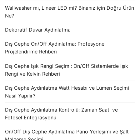
KATALOG
Wallwasher mı, Lineer LED mi? Binanız için Doğru Ürün
Ne?
İLETİŞİM & SİPARİŞ
Dekoratif Duvar Aydınlatma
HAKKIMIZDA
Dış Cephe On/Off Aydınlatma: Profesyonel
SSS
Projelendirme Rehberi
BLOG
Dış Cephe Işık Rengi Seçimi: On/Off Sistemlerde Işık
Rengi ve Kelvin Rehberi
Turkish
Dış Cephe Aydınlatma Watt Hesabı ve Lümen Seçimi
English
Nasıl Yapılır?
German
Dış Cephe Aydınlatma Kontrolü: Zaman Saati ve
Russian
Fotosel Entegrasyonu
Arabic
On/Off Dış Cephe Aydınlatma Pano Yerleşimi ve Şalt
Malzeme Seçimi