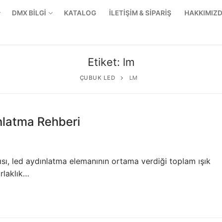
DMX BİLGİ
KATALOG
İLETİŞİM & SİPARİŞ
HAKKIMIZ
Etiket:
lm
ÇUBUK LED
LM
nlatma Rehberi
 akısı, led aydınlatma elemanının ortama verdiği toplam ışık
arlaklık…
r Ürünler