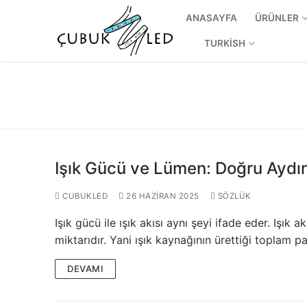
ANASAYFA
ÜRÜNLER
TURKISH
Işık Gücü ve Lümen: Doğru Aydı
CUBUKLED
26 HAZIRAN 2025
SÖZLÜK
Işık gücü ile ışık akısı aynı şeyi ifade eder. Işık
ANASAYFA
miktarıdır. Yani ışık kaynağının ürettiği toplam p
ÜRÜNLER
DEVAMI
Kullanıma Hazı