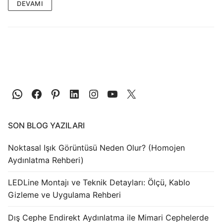
LEDLine (Lineer LED)
DEVAMI
DOTLED
Ultra İnce Lineer Aydınlatma
Yarı Mamül Ürünler
LED Modüller
Sabit Gerilim Şerit LED
SON BLOG YAZILARI
Sabit Gerilim Çubuk LED
Noktasal Işık Görüntüsü Neden Olur? (Homojen
Sabit Akım Çubuk LED
Aydınlatma Rehberi)
LED Profilleri
LEDLine Montajı ve Teknik Detayları: Ölçü, Kablo
Alüminyum LED Profilleri
Gizleme ve Uygulama Rehberi
Plastik LED Profilleri
Dış Cephe Endirekt Aydınlatma ile Mimari Cephelerde