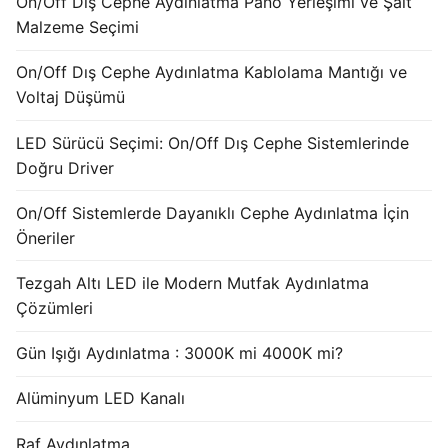
On/Off Dış Cephe Aydınlatma Pano Yerleşimi ve Şalt
French
Malzeme Seçimi
On/Off Dış Cephe Aydınlatma Kablolama Mantığı ve
Voltaj Düşümü
LED Sürücü Seçimi: On/Off Dış Cephe Sistemlerinde
Doğru Driver
On/Off Sistemlerde Dayanıklı Cephe Aydınlatma İçin
Öneriler
Tezgah Altı LED ile Modern Mutfak Aydınlatma
Çözümleri
Gün Işığı Aydınlatma : 3000K mi 4000K mi?
Alüminyum LED Kanalı
Raf Aydınlatma