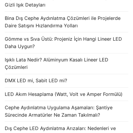
Gizli Işık Detayları
Işık Kontrol Sistemleri
Bina Dış Cephe Aydınlatma Çözümleri ile Projelerde
DMX Kontrol Sistemleri
Daire Satışını Hızlandırma Yolları
LED Güç Kaynakları
Gömme vs Sıva Üstü: Projeniz İçin Hangi Lineer LED
Daha Uygun?
İç Mekan LED Driver
Işıklı Lata Nedir? Alüminyum Kasalı Lineer LED
Dış Mekan LED Driver
Çözümleri
DMX BİLGİ
DMX LED mi, Sabit LED mi?
DMX Nedir? Ürün Çeşitleri Nelerdir?
LED Akım Hesaplama (Watt, Volt ve Amper Formülü)
Cephe Animasyon LEDLine Serisi
Cephe Aydınlatma Uygulama Aşamaları: Şantiye
Cephe Animasyon DOTLED Serisi
Sürecinde Armatürler Ne Zaman Takılmalı?
Cephe Animasyon WallWasher Serisi
Dış Cephe LED Aydınlatma Arızaları: Nedenleri ve