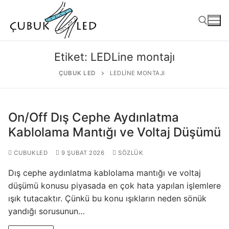
Etiket:
LEDLine montajı
ÇUBUK LED
LEDLINE MONTAJI
On/Off Dış Cephe Aydınlatma
Kablolama Mantığı ve Voltaj Düşümü
CUBUKLED
9 ŞUBAT 2026
SÖZLÜK
ANASAYFA
Dış cephe aydınlatma kablolama mantığı ve voltaj
ÜRÜNLER
düşümü konusu piyasada en çok hata yapılan işlemlere
ışık tutacaktır. Çünkü bu konu ışıkların neden sönük
Kullanıma Hazır Ürünler
yandığı sorusunun…