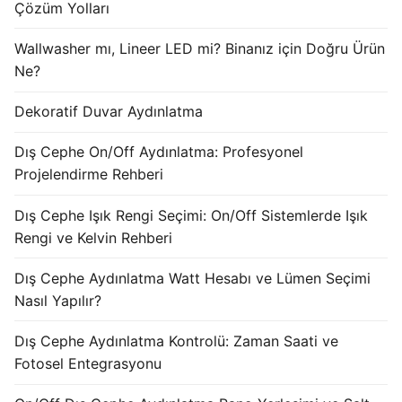
Çözüm Yolları
KATALOG
Wallwasher mı, Lineer LED mi? Binanız için Doğru Ürün
İLETİŞİM & SİPARİŞ
Ne?
HAKKIMIZDA
Dekoratif Duvar Aydınlatma
SSS
Dış Cephe On/Off Aydınlatma: Profesyonel
Projelendirme Rehberi
BLOG
Turkish
Dış Cephe Işık Rengi Seçimi: On/Off Sistemlerde Işık
Rengi ve Kelvin Rehberi
English
Dış Cephe Aydınlatma Watt Hesabı ve Lümen Seçimi
German
Nasıl Yapılır?
Russian
Dış Cephe Aydınlatma Kontrolü: Zaman Saati ve
Fotosel Entegrasyonu
Arabic