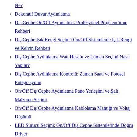
Ne?
Dekoratif Duvar Aydınlatma
Dış Cephe On/Off Aydınlatma: Profesyonel Projelendirme
Rehberi
Dış Cephe Işık Rengi Seçimi: On/Off Sistemlerde Işık Rengi
ve Kelvin Rehberi
Dış Cephe Aydınlatma Watt Hesabı ve Lümen Seçimi Nasıl
Yapılır?
Dış Cephe Aydınlatma Kontrolü: Zaman Saati ve Fotosel
Entegrasyonu
On/Off Dış Cephe Aydınlatma Pano Yerleşimi ve Şalt
Malzeme Seçimi
On/Off Dış Cephe Aydınlatma Kablolama Mantığı ve Voltaj
Düşümü
LED Sürücü Seçimi: On/Off Dış Cephe Sistemlerinde Doğru
Driver