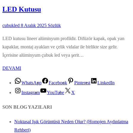
LED Kutusu
cubukled
8 Aralık 2025
Sözlük
LED kutusu lineer alüminyum profildir. Difüzör kapak, opak yan
kapaklar, montaj ayakları ve çelik vidalar ile birlikte size gelir.
İçerisine alüminyum çubuk led veya şerit…
DEVAMI
WhatsApp
Facebook
Pinterest
LinkedIn
Instagram
YouTube
X
SON BLOG YAZILARI
Noktasal Işık Görüntüsü Neden Olur? (Homojen Aydınlatma
Rehberi)