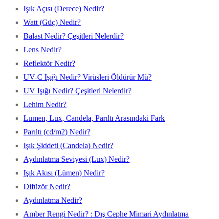
Işık Açısı (Derece) Nedir?
Watt (Güç) Nedir?
Balast Nedir? Çeşitleri Nelerdir?
Lens Nedir?
Reflektör Nedir?
UV-C Işığı Nedir? Virüsleri Öldürür Mü?
UV Işığı Nedir? Çeşitleri Nelerdir?
Lehim Nedir?
Lumen, Lux, Candela, Parıltı Arasındaki Fark
Parıltı (cd/m2) Nedir?
Işık Şiddeti (Candela) Nedir?
Aydınlatma Seviyesi (Lux) Nedir?
Işık Akısı (Lümen) Nedir?
Difüzör Nedir?
Aydınlatma Nedir?
Amber Rengi Nedir? : Dış Cephe Mimari Aydınlatma