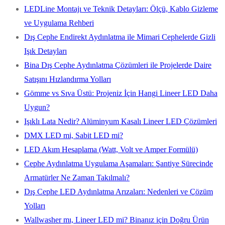
LEDLine Montajı ve Teknik Detayları: Ölçü, Kablo Gizleme
ve Uygulama Rehberi
Dış Cephe Endirekt Aydınlatma ile Mimari Cephelerde Gizli
Işık Detayları
Bina Dış Cephe Aydınlatma Çözümleri ile Projelerde Daire
Satışını Hızlandırma Yolları
Gömme vs Sıva Üstü: Projeniz İçin Hangi Lineer LED Daha
Uygun?
Işıklı Lata Nedir? Alüminyum Kasalı Lineer LED Çözümleri
DMX LED mi, Sabit LED mi?
LED Akım Hesaplama (Watt, Volt ve Amper Formülü)
Cephe Aydınlatma Uygulama Aşamaları: Şantiye Sürecinde
Armatürler Ne Zaman Takılmalı?
Dış Cephe LED Aydınlatma Arızaları: Nedenleri ve Çözüm
Yolları
Wallwasher mı, Lineer LED mi? Binanız için Doğru Ürün