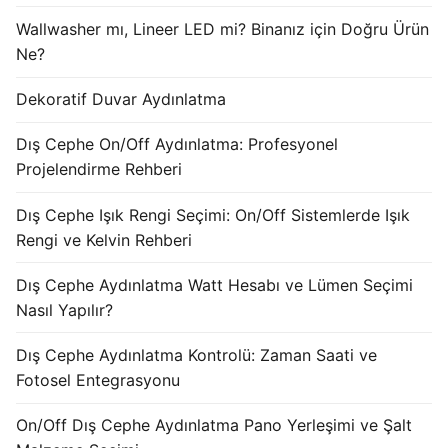
KATALOG
Wallwasher mı, Lineer LED mi? Binanız için Doğru Ürün
Ne?
İLETİŞİM & SİPARİŞ
Dekoratif Duvar Aydınlatma
HAKKIMIZDA
Dış Cephe On/Off Aydınlatma: Profesyonel
SSS
Projelendirme Rehberi
BLOG
Dış Cephe Işık Rengi Seçimi: On/Off Sistemlerde Işık
Turkish
Rengi ve Kelvin Rehberi
English
Dış Cephe Aydınlatma Watt Hesabı ve Lümen Seçimi
Nasıl Yapılır?
German
Dış Cephe Aydınlatma Kontrolü: Zaman Saati ve
Russian
Fotosel Entegrasyonu
Arabic
On/Off Dış Cephe Aydınlatma Pano Yerleşimi ve Şalt