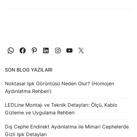
LEDLine (Lineer LED)
DOTLED
Ultra İnce Lineer Aydınlatma
Yarı Mamül Ürünler
LED Modüller
Sabit Gerilim Şerit LED
SON BLOG YAZILARI
Sabit Gerilim Çubuk LED
Noktasal Işık Görüntüsü Neden Olur? (Homojen
Aydınlatma Rehberi)
Sabit Akım Çubuk LED
LEDLine Montajı ve Teknik Detayları: Ölçü, Kablo
LED Profilleri
Gizleme ve Uygulama Rehberi
Alüminyum LED Profilleri
Dış Cephe Endirekt Aydınlatma ile Mimari Cephelerde
Plastik LED Profilleri
Gizli Işık Detayları