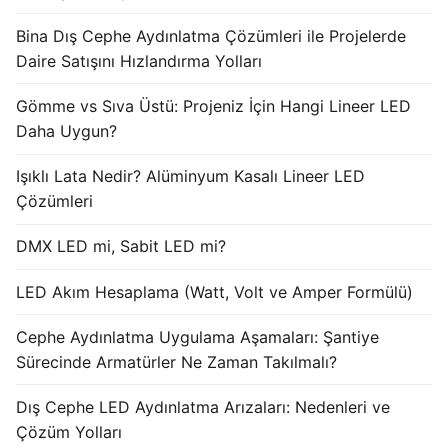
Işık Kontrol Sistemleri
Bina Dış Cephe Aydınlatma Çözümleri ile Projelerde
Daire Satışını Hızlandırma Yolları
DMX Kontrol Sistemleri
Gömme vs Sıva Üstü: Projeniz İçin Hangi Lineer LED
LED Güç Kaynakları
Daha Uygun?
İç Mekan LED Driver
Işıklı Lata Nedir? Alüminyum Kasalı Lineer LED
Çözümleri
Dış Mekan LED Driver
DMX LED mi, Sabit LED mi?
DMX BİLGİ
LED Akım Hesaplama (Watt, Volt ve Amper Formülü)
DMX Nedir? Ürün Çeşitleri Nelerdir?
Cephe Aydınlatma Uygulama Aşamaları: Şantiye
Cephe Animasyon LEDLine Serisi
Sürecinde Armatürler Ne Zaman Takılmalı?
Cephe Animasyon DOTLED Serisi
Dış Cephe LED Aydınlatma Arızaları: Nedenleri ve
Cephe Animasyon WallWasher Serisi
Çözüm Yolları