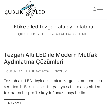
Etiket:
led tezgah altı aydınlatma
ÇUBUK LED
LED TEZGAH ALTI AYDINLATMA
Tezgah Altı LED ile Modern Mutfak
Aydınlatma Çözümleri
CUBUKLED
2 ŞUBAT 2026
SÖZLÜK
ANASAYFA
Tezgah altı LED deyince ilk aklınıza gelen muhtemelen
ÜRÜNLER
şerit ledtir. Fakat esnek bir yapıya sahip olan şerit ledi
tek parça bir profile koyduğunuzu hayal edin.…
Kullanıma Hazır Ürünler
DEVAMI