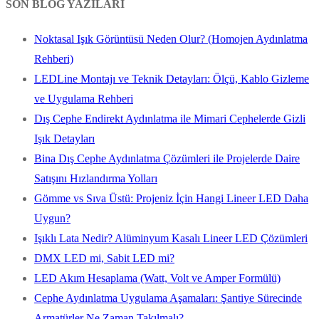
SON BLOG YAZILARI
Noktasal Işık Görüntüsü Neden Olur? (Homojen Aydınlatma
Rehberi)
LEDLine Montajı ve Teknik Detayları: Ölçü, Kablo Gizleme
ve Uygulama Rehberi
Dış Cephe Endirekt Aydınlatma ile Mimari Cephelerde Gizli
Işık Detayları
Bina Dış Cephe Aydınlatma Çözümleri ile Projelerde Daire
Satışını Hızlandırma Yolları
Gömme vs Sıva Üstü: Projeniz İçin Hangi Lineer LED Daha
Uygun?
Işıklı Lata Nedir? Alüminyum Kasalı Lineer LED Çözümleri
DMX LED mi, Sabit LED mi?
LED Akım Hesaplama (Watt, Volt ve Amper Formülü)
Cephe Aydınlatma Uygulama Aşamaları: Şantiye Sürecinde
Armatürler Ne Zaman Takılmalı?