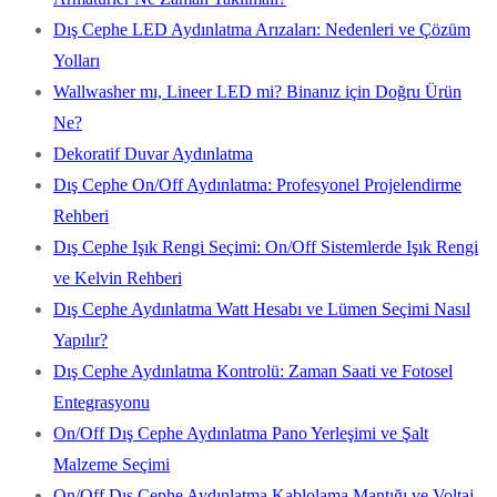
Dış Cephe LED Aydınlatma Arızaları: Nedenleri ve Çözüm
Yolları
Wallwasher mı, Lineer LED mi? Binanız için Doğru Ürün
Ne?
Dekoratif Duvar Aydınlatma
Dış Cephe On/Off Aydınlatma: Profesyonel Projelendirme
Rehberi
Dış Cephe Işık Rengi Seçimi: On/Off Sistemlerde Işık Rengi
ve Kelvin Rehberi
Dış Cephe Aydınlatma Watt Hesabı ve Lümen Seçimi Nasıl
Yapılır?
Dış Cephe Aydınlatma Kontrolü: Zaman Saati ve Fotosel
Entegrasyonu
On/Off Dış Cephe Aydınlatma Pano Yerleşimi ve Şalt
Malzeme Seçimi
On/Off Dış Cephe Aydınlatma Kablolama Mantığı ve Voltaj