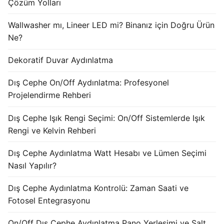
Çözüm Yolları
KATALOG
Wallwasher mı, Lineer LED mi? Binanız için Doğru Ürün
İLETİŞİM & SİPARİŞ
Ne?
HAKKIMIZDA
Dekoratif Duvar Aydınlatma
SSS
Dış Cephe On/Off Aydınlatma: Profesyonel
Projelendirme Rehberi
BLOG
Dış Cephe Işık Rengi Seçimi: On/Off Sistemlerde Işık
Turkish
Rengi ve Kelvin Rehberi
English
Dış Cephe Aydınlatma Watt Hesabı ve Lümen Seçimi
German
Nasıl Yapılır?
Russian
Dış Cephe Aydınlatma Kontrolü: Zaman Saati ve
Fotosel Entegrasyonu
Arabic
On/Off Dış Cephe Aydınlatma Pano Yerleşimi ve Şalt