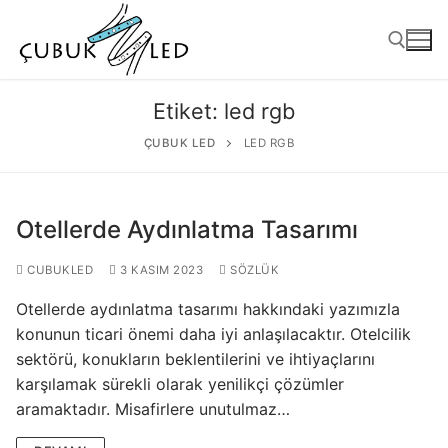
Etiket:
led rgb
ÇUBUK LED
LED RGB
Otellerde Aydınlatma Tasarımı
CUBUKLED
3 KASIM 2023
SÖZLÜK
Otellerde aydınlatma tasarımı hakkındaki yazımızla
ANASAYFA
konunun ticari önemi daha iyi anlaşılacaktır. Otelcilik
sektörü, konukların beklentilerini ve ihtiyaçlarını
ÜRÜNLER
karşılamak sürekli olarak yenilikçi çözümler
Kullanıma Hazır Ürünler
aramaktadır. Misafirlere unutulmaz…