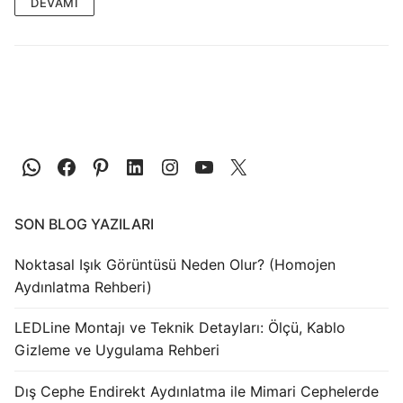
LEDLine (Lineer LED)
DEVAMI
DOTLED
Ultra İnce Lineer Aydınlatma
Yarı Mamül Ürünler
LED Modüller
Sabit Gerilim Şerit LED
SON BLOG YAZILARI
Sabit Gerilim Çubuk LED
Noktasal Işık Görüntüsü Neden Olur? (Homojen
Sabit Akım Çubuk LED
Aydınlatma Rehberi)
LED Profilleri
LEDLine Montajı ve Teknik Detayları: Ölçü, Kablo
Gizleme ve Uygulama Rehberi
Alüminyum LED Profilleri
Dış Cephe Endirekt Aydınlatma ile Mimari Cephelerde
Plastik LED Profilleri