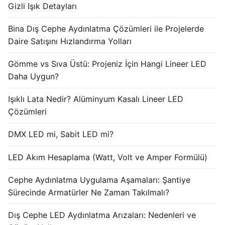
Gizli Işık Detayları
Işık Kontrol Sistemleri
Bina Dış Cephe Aydınlatma Çözümleri ile Projelerde
DMX Kontrol Sistemleri
Daire Satışını Hızlandırma Yolları
LED Güç Kaynakları
Gömme vs Sıva Üstü: Projeniz İçin Hangi Lineer LED
Daha Uygun?
İç Mekan LED Driver
Işıklı Lata Nedir? Alüminyum Kasalı Lineer LED
Dış Mekan LED Driver
Çözümleri
DMX BİLGİ
DMX LED mi, Sabit LED mi?
DMX Nedir? Ürün Çeşitleri Nelerdir?
LED Akım Hesaplama (Watt, Volt ve Amper Formülü)
Cephe Animasyon LEDLine Serisi
Cephe Aydınlatma Uygulama Aşamaları: Şantiye
Cephe Animasyon DOTLED Serisi
Sürecinde Armatürler Ne Zaman Takılmalı?
Cephe Animasyon WallWasher Serisi
Dış Cephe LED Aydınlatma Arızaları: Nedenleri ve