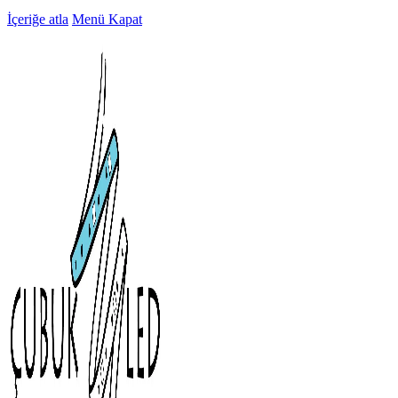
İçeriğe atla
Menü
Kapat