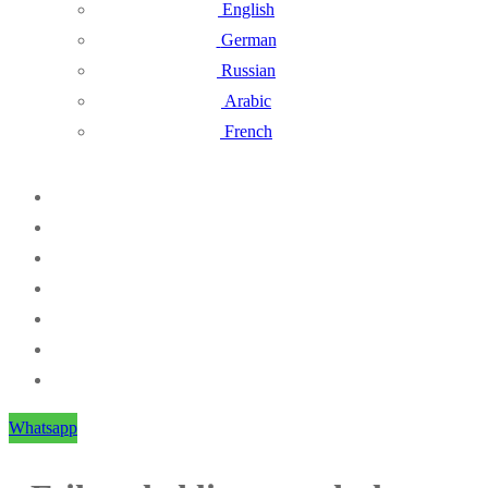
English
German
Russian
Arabic
French
Whatsapp