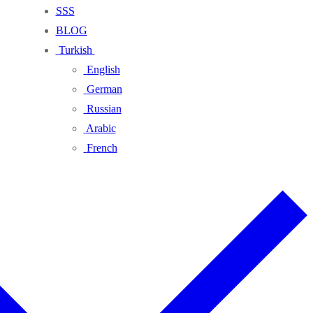
SSS
BLOG
Turkish
English
German
Russian
Arabic
French