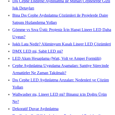
Dış Cephe Endirekt Aydınlatma ile Mimari Cephelerde Gizli
Işık Detayları
Bina Dış Cephe Aydınlatma Çözümleri ile Projelerde Daire
Satışını Hızlandırma Yolları
Gömme vs Sıva Üstü: Projeniz İçin Hangi Lineer LED Daha
Uygun?
Işıklı Lata Nedir? Alüminyum Kasalı Lineer LED Çözümleri
DMX LED mi, Sabit LED mi?
LED Akım Hesaplama (Watt, Volt ve Amper Formülü)
Cephe Aydınlatma Uygulama Aşamaları: Şantiye Sürecinde
Armatürler Ne Zaman Takılmalı?
Dış Cephe LED Aydınlatma Arızaları: Nedenleri ve Çözüm
Yolları
Wallwasher mı, Lineer LED mi? Binanız için Doğru Ürün
Ne?
Dekoratif Duvar Aydınlatma