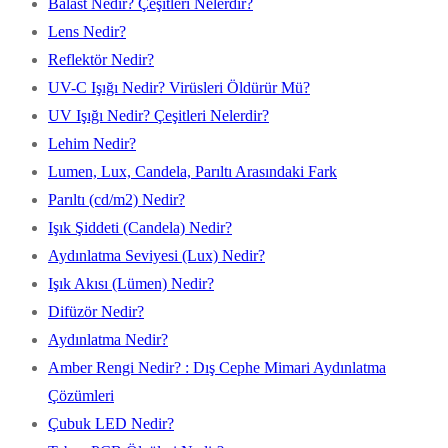
Balast Nedir? Çeşitleri Nelerdir?
Lens Nedir?
Reflektör Nedir?
UV-C Işığı Nedir? Virüsleri Öldürür Mü?
UV Işığı Nedir? Çeşitleri Nelerdir?
Lehim Nedir?
Lumen, Lux, Candela, Parıltı Arasındaki Fark
Parıltı (cd/m2) Nedir?
Işık Şiddeti (Candela) Nedir?
Aydınlatma Seviyesi (Lux) Nedir?
Işık Akısı (Lümen) Nedir?
Difüzör Nedir?
Aydınlatma Nedir?
Amber Rengi Nedir? : Dış Cephe Mimari Aydınlatma
Çözümleri
Çubuk LED Nedir?