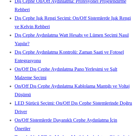
Dış Cephe On/Off Aydınlatma: Profesyonel Projelendirme
Rehberi
Dış Cephe Işık Rengi Seçimi: On/Off Sistemlerde Işık Rengi
ve Kelvin Rehberi
Dış Cephe Aydınlatma Watt Hesabı ve Lümen Seçimi Nasıl
Yapılır?
Dış Cephe Aydınlatma Kontrolü: Zaman Saati ve Fotosel
Entegrasyonu
On/Off Dış Cephe Aydınlatma Pano Yerleşimi ve Şalt
Malzeme Seçimi
On/Off Dış Cephe Aydınlatma Kablolama Mantığı ve Voltaj
Düşümü
LED Sürücü Seçimi: On/Off Dış Cephe Sistemlerinde Doğru
Driver
On/Off Sistemlerde Dayanıklı Cephe Aydınlatma İçin
Öneriler