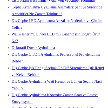
LED Akım Hesaplama (Watt, Volt ve Amper Formülü)
Cephe Aydınlatma Uygulama Aşamaları: Şantiye Sürecinde
Armatürler Ne Zaman Takılmalı?
Dış Cephe LED Aydınlatma Arızaları: Nedenleri ve Çözüm
Yolları
Wallwasher mı, Lineer LED mi? Binanız için Doğru Ürün
Ne?
Dekoratif Duvar Aydınlatma
Dış Cephe On/Off Aydınlatma: Profesyonel Projelendirme
Rehberi
Dış Cephe Işık Rengi Seçimi: On/Off Sistemlerde Işık Rengi
ve Kelvin Rehberi
Dış Cephe Aydınlatma Watt Hesabı ve Lümen Seçimi Nasıl
Yapılır?
Dış Cephe Aydınlatma Kontrolü: Zaman Saati ve Fotosel
Entegrasyonu