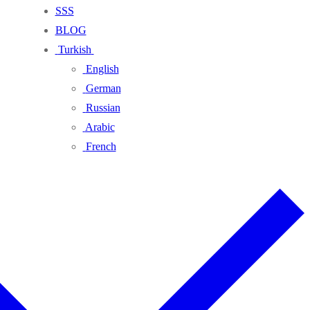
SSS
BLOG
Turkish
English
German
Russian
Arabic
French