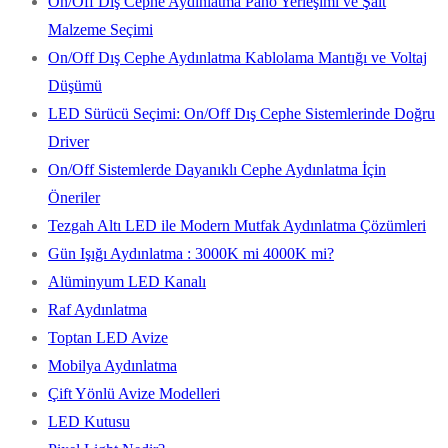
On/Off Dış Cephe Aydınlatma Pano Yerleşimi ve Şalt
Malzeme Seçimi
On/Off Dış Cephe Aydınlatma Kablolama Mantığı ve Voltaj
Düşümü
LED Sürücü Seçimi: On/Off Dış Cephe Sistemlerinde Doğru
Driver
On/Off Sistemlerde Dayanıklı Cephe Aydınlatma İçin
Öneriler
Tezgah Altı LED ile Modern Mutfak Aydınlatma Çözümleri
Gün Işığı Aydınlatma : 3000K mi 4000K mi?
Alüminyum LED Kanalı
Raf Aydınlatma
Toptan LED Avize
Mobilya Aydınlatma
Çift Yönlü Avize Modelleri
LED Kutusu