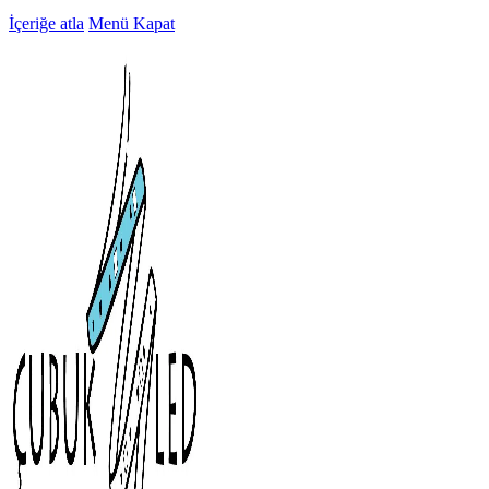
İçeriğe atla
Menü
Kapat