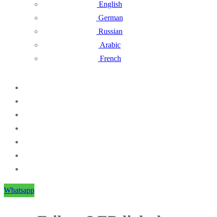
English
German
Russian
Arabic
French
Whatsapp