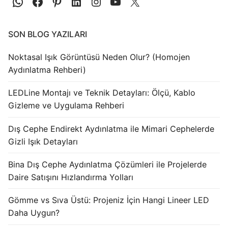
Işık Kontrol Sistemleri
SON BLOG YAZILARI
DMX Kontrol Sistemleri
Noktasal Işık Görüntüsü Neden Olur? (Homojen
LED Güç Kaynakları
Aydınlatma Rehberi)
İç Mekan LED Driver
LEDLine Montajı ve Teknik Detayları: Ölçü, Kablo
Dış Mekan LED Driver
Gizleme ve Uygulama Rehberi
DMX BİLGİ
Dış Cephe Endirekt Aydınlatma ile Mimari Cephelerde
Gizli Işık Detayları
DMX Nedir? Ürün Çeşitleri Nelerdir?
Bina Dış Cephe Aydınlatma Çözümleri ile Projelerde
Cephe Animasyon LEDLine Serisi
Daire Satışını Hızlandırma Yolları
Cephe Animasyon DOTLED Serisi
Gömme vs Sıva Üstü: Projeniz İçin Hangi Lineer LED
Daha Uygun?
Cephe Animasyon WallWasher Serisi