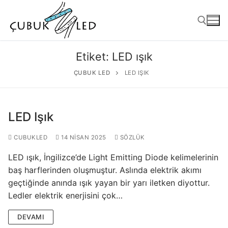
Etiket:
LED ışık
ÇUBUK LED
LED IŞIK
LED Işık
CUBUKLED
14 NISAN 2025
SÖZLÜK
LED ışık, İngilizce’de Light Emitting Diode kelimelerinin
ANASAYFA
baş harflerinden oluşmuştur. Aslında elektrik akımı
geçtiğinde anında ışık yayan bir yarı iletken diyottur.
ÜRÜNLER
Ledler elektrik enerjisini çok…
Kullanıma Hazır Ürünler
DEVAMI