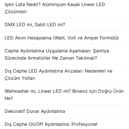
Işıklı Lata Nedir? Alüminyum Kasalı Lineer LED
KATALOG
Çözümleri
İLETİŞİM & SİPARİŞ
DMX LED mi, Sabit LED mi?
HAKKIMIZDA
LED Akım Hesaplama (Watt, Volt ve Amper Formülü)
SSS
Cephe Aydınlatma Uygulama Aşamaları: Şantiye
BLOG
Sürecinde Armatürler Ne Zaman Takılmalı?
Turkish
Dış Cephe LED Aydınlatma Arızaları: Nedenleri ve
Çözüm Yolları
English
Wallwasher mı, Lineer LED mi? Binanız için Doğru Ürün
German
Ne?
Russian
Dekoratif Duvar Aydınlatma
Arabic
Dış Cephe On/Off Aydınlatma: Profesyonel