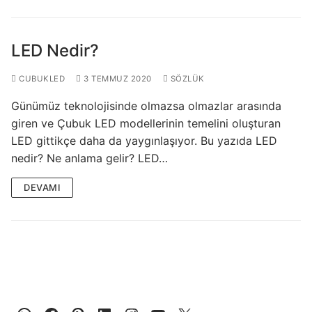
LEDLine (Lineer LED)
DOTLED
LED Nedir?
Ultra İnce Lineer Aydınlatma
CUBUKLED
3 TEMMUZ 2020
SÖZLÜK
Yarı Mamül Ürünler
Günümüz teknolojisinde olmazsa olmazlar arasında
LED Modüller
giren ve Çubuk LED modellerinin temelini oluşturan
LED gittikçe daha da yaygınlaşıyor. Bu yazıda LED
Sabit Gerilim Şerit LED
nedir? Ne anlama gelir? LED…
Sabit Gerilim Çubuk LED
DEVAMI
Sabit Akım Çubuk LED
LED Profilleri
Alüminyum LED Profilleri
Plastik LED Profilleri