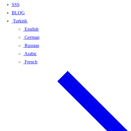
SSS
BLOG
Turkish
English
German
Russian
Arabic
French