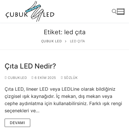
Etiket:
led çıta
ÇUBUK LED
LED ÇITA
Çıta LED Nedir?
CUBUKLED
6 EKIM 2025
SÖZLÜK
Çıta LED, lineer LED veya LEDLine olarak bildiğiniz
ANASAYFA
çizgisel ışık kaynağıdır. İç mekan, dış mekan veya
cephe aydınlatma için kullanabilirsiniz. Farklı ışık rengi
ÜRÜNLER
seçenekleri ve…
Kullanıma Hazır Ürünler
DEVAMI