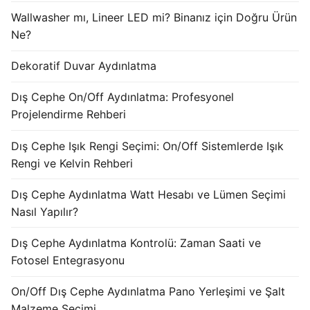
KATALOG
Wallwasher mı, Lineer LED mi? Binanız için Doğru Ürün
Ne?
İLETİŞİM & SİPARİŞ
Dekoratif Duvar Aydınlatma
HAKKIMIZDA
Dış Cephe On/Off Aydınlatma: Profesyonel
SSS
Projelendirme Rehberi
BLOG
Dış Cephe Işık Rengi Seçimi: On/Off Sistemlerde Işık
Rengi ve Kelvin Rehberi
Turkish
Dış Cephe Aydınlatma Watt Hesabı ve Lümen Seçimi
English
Nasıl Yapılır?
German
Dış Cephe Aydınlatma Kontrolü: Zaman Saati ve
Russian
Fotosel Entegrasyonu
Arabic
On/Off Dış Cephe Aydınlatma Pano Yerleşimi ve Şalt
Malzeme Seçimi