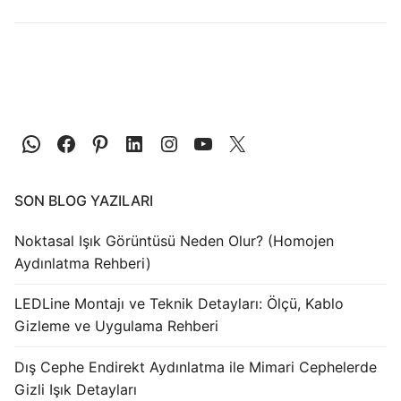
LEDLine (Lineer LED)
DOTLED
Ultra İnce Lineer Aydınlatma
Yarı Mamül Ürünler
LED Modüller
Sabit Gerilim Şerit LED
SON BLOG YAZILARI
Sabit Gerilim Çubuk LED
Noktasal Işık Görüntüsü Neden Olur? (Homojen
Aydınlatma Rehberi)
Sabit Akım Çubuk LED
LEDLine Montajı ve Teknik Detayları: Ölçü, Kablo
LED Profilleri
Gizleme ve Uygulama Rehberi
Alüminyum LED Profilleri
Dış Cephe Endirekt Aydınlatma ile Mimari Cephelerde
Gizli Işık Detayları
Plastik LED Profilleri