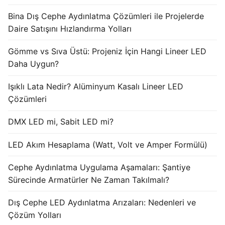
Bina Dış Cephe Aydınlatma Çözümleri ile Projelerde
Işık Kontrol Sistemleri
Daire Satışını Hızlandırma Yolları
DMX Kontrol Sistemleri
Gömme vs Sıva Üstü: Projeniz İçin Hangi Lineer LED
LED Güç Kaynakları
Daha Uygun?
İç Mekan LED Driver
Işıklı Lata Nedir? Alüminyum Kasalı Lineer LED
Çözümleri
Dış Mekan LED Driver
DMX LED mi, Sabit LED mi?
DMX BİLGİ
LED Akım Hesaplama (Watt, Volt ve Amper Formülü)
DMX Nedir? Ürün Çeşitleri Nelerdir?
Cephe Aydınlatma Uygulama Aşamaları: Şantiye
Cephe Animasyon LEDLine Serisi
Sürecinde Armatürler Ne Zaman Takılmalı?
Cephe Animasyon DOTLED Serisi
Dış Cephe LED Aydınlatma Arızaları: Nedenleri ve
Cephe Animasyon WallWasher Serisi
Çözüm Yolları