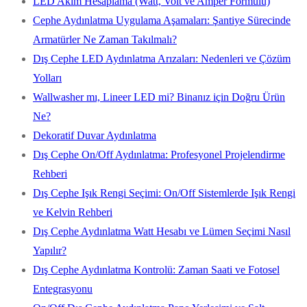
LED Akım Hesaplama (Watt, Volt ve Amper Formülü)
Cephe Aydınlatma Uygulama Aşamaları: Şantiye Sürecinde
Armatürler Ne Zaman Takılmalı?
Dış Cephe LED Aydınlatma Arızaları: Nedenleri ve Çözüm
Yolları
Wallwasher mı, Lineer LED mi? Binanız için Doğru Ürün
Ne?
Dekoratif Duvar Aydınlatma
Dış Cephe On/Off Aydınlatma: Profesyonel Projelendirme
Rehberi
Dış Cephe Işık Rengi Seçimi: On/Off Sistemlerde Işık Rengi
ve Kelvin Rehberi
Dış Cephe Aydınlatma Watt Hesabı ve Lümen Seçimi Nasıl
Yapılır?
Dış Cephe Aydınlatma Kontrolü: Zaman Saati ve Fotosel
Entegrasyonu