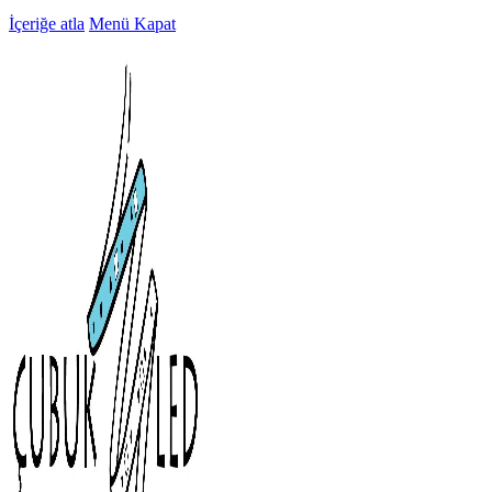
İçeriğe atla
Menü
Kapat