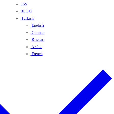
SSS
BLOG
Turkish
English
German
Russian
Arabic
French