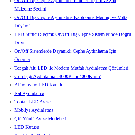
On/Off Dış Cephe Aydınlatma Pano Yerleşimi ve Şalt
Malzeme Seçimi
On/Off Dış Cephe Aydınlatma Kablolama Mantığı ve Voltaj
Düşümü
LED Sürücü Seçimi: On/Off Dış Cephe Sistemlerinde Doğru
Driver
On/Off Sistemlerde Dayanıklı Cephe Aydınlatma İçin
Öneriler
Tezgah Altı LED ile Modern Mutfak Aydınlatma Çözümleri
Gün Işığı Aydınlatma : 3000K mi 4000K mi?
Alüminyum LED Kanalı
Raf Aydınlatma
Toptan LED Avize
Mobilya Aydınlatma
Çift Yönlü Avize Modelleri
LED Kutusu