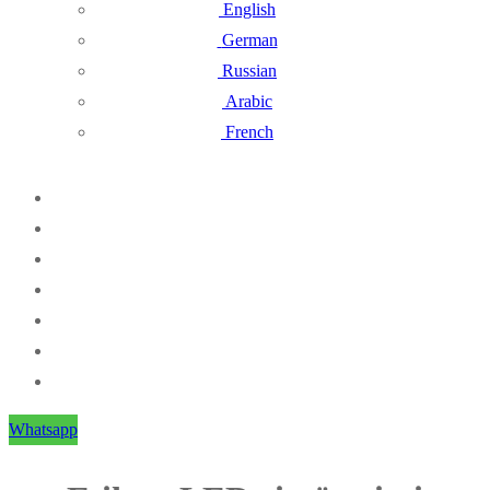
English
German
Russian
Arabic
French
Whatsapp