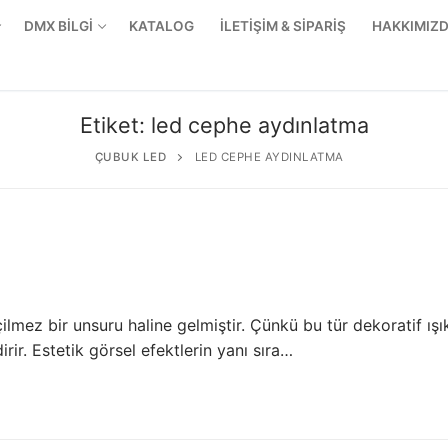
DMX BİLGİ
KATALOG
İLETİŞİM & SİPARİŞ
HAKKIMIZ
Etiket:
led cephe aydınlatma
ÇUBUK LED
LED CEPHE AYDINLATMA
ez bir unsuru haline gelmiştir. Çünkü bu tür dekoratif ışı
irir. Estetik görsel efektlerin yanı sıra…
r Ürünler