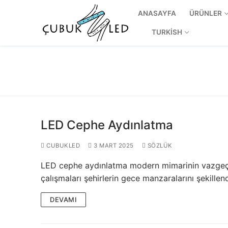
ANASAYFA
ÜRÜNLER
TURKISH
LED Cephe Aydınlatma
CUBUKLED
3 MART 2025
SÖZLÜK
LED cephe aydınlatma modern mimarinin vazgeçilm
ANASAYFA
çalışmaları şehirlerin gece manzaralarını şekillend
ÜRÜNLER
DEVAMI
Kullanıma Hazı