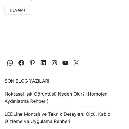
LEDLine (Lineer LED)
DEVAMI
DOTLED
Ultra İnce Lineer Aydınlatma
Yarı Mamül Ürünler
LED Modüller
Sabit Gerilim Şerit LED
Sabit Gerilim Çubuk LED
SON BLOG YAZILARI
Sabit Akım Çubuk LED
Noktasal Işık Görüntüsü Neden Olur? (Homojen
LED Profilleri
Aydınlatma Rehberi)
Alüminyum LED Profilleri
LEDLine Montajı ve Teknik Detayları: Ölçü, Kablo
Gizleme ve Uygulama Rehberi
Plastik LED Profilleri