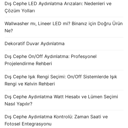
Dış Cephe LED Aydınlatma Arızaları: Nedenleri ve
KATALOG
Çözüm Yolları
İLETİŞİM & SİPARİŞ
Wallwasher mı, Lineer LED mi? Binanız için Doğru Ürün
Ne?
HAKKIMIZDA
SSS
Dekoratif Duvar Aydınlatma
BLOG
Dış Cephe On/Off Aydınlatma: Profesyonel
Projelendirme Rehberi
Turkish
Dış Cephe Işık Rengi Seçimi: On/Off Sistemlerde Işık
English
Rengi ve Kelvin Rehberi
German
Dış Cephe Aydınlatma Watt Hesabı ve Lümen Seçimi
Nasıl Yapılır?
Russian
Dış Cephe Aydınlatma Kontrolü: Zaman Saati ve
Arabic
Fotosel Entegrasyonu