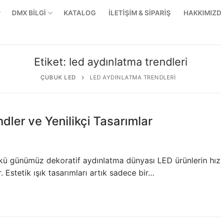
DMX BİLGİ
KATALOG
İLETİŞİM & SİPARİŞ
HAKKIMIZ
Etiket:
led aydınlatma trendleri
ÇUBUK LED
LED AYDINLATMA TRENDLERI
ler ve Yenilikçi Tasarımlar
kü günümüz dekoratif aydınlatma dünyası LED ürünlerin hız
 Estetik ışık tasarımları artık sadece bir…
r Ürünler