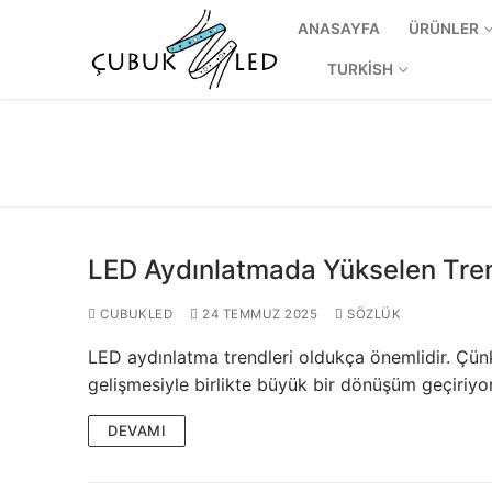
ANASAYFA
ÜRÜNLER
TURKISH
LED Aydınlatmada Yükselen Trend
CUBUKLED
24 TEMMUZ 2025
SÖZLÜK
LED aydınlatma trendleri oldukça önemlidir. Çün
ANASAYFA
gelişmesiyle birlikte büyük bir dönüşüm geçiriyor.
ÜRÜNLER
DEVAMI
Kullanıma Hazı