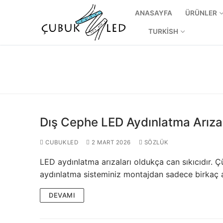
ANASAYFA
ÜRÜNLER
TURKISH
Dış Cephe LED Aydınlatma Arızal
CUBUKLED
2 MART 2026
SÖZLÜK
LED aydınlatma arızaları oldukça can sıkıcıdır. Ç
ANASAYFA
aydınlatma sisteminiz montajdan sadece birkaç
ÜRÜNLER
DEVAMI
Kullanıma Hazı