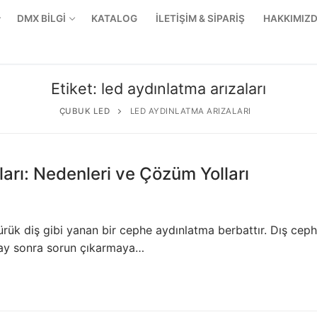
DMX BİLGİ
KATALOG
İLETİŞİM & SİPARİŞ
HAKKIMIZ
Etiket:
led aydınlatma arızaları
ÇUBUK LED
LED AYDINLATMA ARIZALARI
arı: Nedenleri ve Çözüm Yolları
ürük diş gibi yanan bir cephe aydınlatma berbattır. Dış cep
 ay sonra sorun çıkarmaya…
r Ürünler