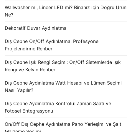
KATALOG
Wallwasher mı, Lineer LED mi? Binanız için Doğru Ürün
Ne?
İLETİŞİM & SİPARİŞ
Dekoratif Duvar Aydınlatma
HAKKIMIZDA
Dış Cephe On/Off Aydınlatma: Profesyonel
SSS
Projelendirme Rehberi
BLOG
Dış Cephe Işık Rengi Seçimi: On/Off Sistemlerde Işık
Rengi ve Kelvin Rehberi
Turkish
Dış Cephe Aydınlatma Watt Hesabı ve Lümen Seçimi
English
Nasıl Yapılır?
German
Dış Cephe Aydınlatma Kontrolü: Zaman Saati ve
Russian
Fotosel Entegrasyonu
Arabic
On/Off Dış Cephe Aydınlatma Pano Yerleşimi ve Şalt
Malzeme Seçimi