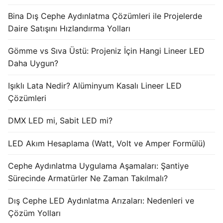
Bina Dış Cephe Aydınlatma Çözümleri ile Projelerde
Işık Kontrol Sistemleri
Daire Satışını Hızlandırma Yolları
DMX Kontrol Sistemleri
Gömme vs Sıva Üstü: Projeniz İçin Hangi Lineer LED
LED Güç Kaynakları
Daha Uygun?
İç Mekan LED Driver
Işıklı Lata Nedir? Alüminyum Kasalı Lineer LED
Çözümleri
Dış Mekan LED Driver
DMX LED mi, Sabit LED mi?
DMX BİLGİ
LED Akım Hesaplama (Watt, Volt ve Amper Formülü)
DMX Nedir? Ürün Çeşitleri Nelerdir?
Cephe Aydınlatma Uygulama Aşamaları: Şantiye
Cephe Animasyon LEDLine Serisi
Sürecinde Armatürler Ne Zaman Takılmalı?
Cephe Animasyon DOTLED Serisi
Dış Cephe LED Aydınlatma Arızaları: Nedenleri ve
Cephe Animasyon WallWasher Serisi
Çözüm Yolları