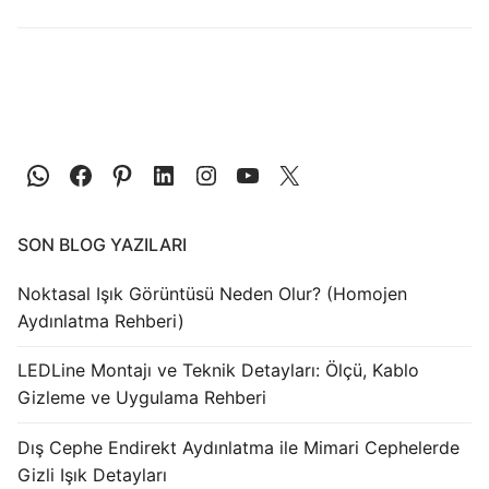
LEDLine (Lineer LED)
DOTLED
Ultra İnce Lineer Aydınlatma
Yarı Mamül Ürünler
LED Modüller
Sabit Gerilim Şerit LED
SON BLOG YAZILARI
Sabit Gerilim Çubuk LED
Noktasal Işık Görüntüsü Neden Olur? (Homojen
Aydınlatma Rehberi)
Sabit Akım Çubuk LED
LEDLine Montajı ve Teknik Detayları: Ölçü, Kablo
LED Profilleri
Gizleme ve Uygulama Rehberi
Alüminyum LED Profilleri
Dış Cephe Endirekt Aydınlatma ile Mimari Cephelerde
Gizli Işık Detayları
Plastik LED Profilleri