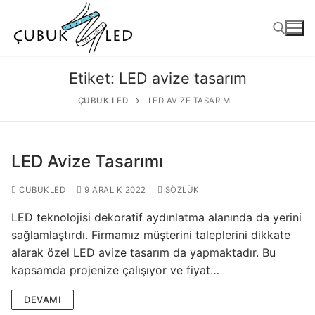
Etiket:
LED avize tasarım
ÇUBUK LED
LED AVIZE TASARIM
LED Avize Tasarımı
CUBUKLED
9 ARALIK 2022
SÖZLÜK
LED teknolojisi dekoratif aydınlatma alanında da yerini
ANASAYFA
sağlamlaştırdı. Firmamız müşterini taleplerini dikkate
alarak özel LED avize tasarım da yapmaktadır. Bu
ÜRÜNLER
kapsamda projenize çalışıyor ve fiyat…
Kullanıma Hazır Ürünler
DEVAMI