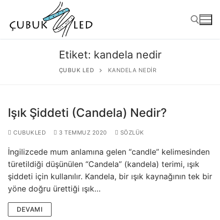
Etiket:
kandela nedir
ÇUBUK LED
KANDELA NEDIR
Işık Şiddeti (Candela) Nedir?
CUBUKLED
3 TEMMUZ 2020
SÖZLÜK
İngilizcede mum anlamına gelen “candle” kelimesinden
ANASAYFA
türetildiği düşünülen “Candela” (kandela) terimi, ışık
şiddeti için kullanılır. Kandela, bir ışık kaynağının tek bir
ÜRÜNLER
yöne doğru ürettiği ışık…
Kullanıma Hazır Ürünler
DEVAMI