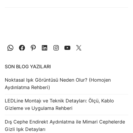
LEDLine (Lineer LED)
DOTLED
Ultra İnce Lineer Aydınlatma
Yarı Mamül Ürünler
LED Modüller
Sabit Gerilim Şerit LED
SON BLOG YAZILARI
Sabit Gerilim Çubuk LED
Noktasal Işık Görüntüsü Neden Olur? (Homojen
Aydınlatma Rehberi)
Sabit Akım Çubuk LED
LEDLine Montajı ve Teknik Detayları: Ölçü, Kablo
LED Profilleri
Gizleme ve Uygulama Rehberi
Alüminyum LED Profilleri
Dış Cephe Endirekt Aydınlatma ile Mimari Cephelerde
Gizli Işık Detayları
Plastik LED Profilleri