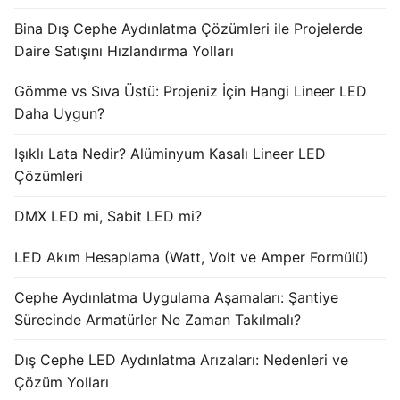
Bina Dış Cephe Aydınlatma Çözümleri ile Projelerde
Işık Kontrol Sistemleri
Daire Satışını Hızlandırma Yolları
DMX Kontrol Sistemleri
Gömme vs Sıva Üstü: Projeniz İçin Hangi Lineer LED
LED Güç Kaynakları
Daha Uygun?
İç Mekan LED Driver
Işıklı Lata Nedir? Alüminyum Kasalı Lineer LED
Çözümleri
Dış Mekan LED Driver
DMX LED mi, Sabit LED mi?
DMX BİLGİ
LED Akım Hesaplama (Watt, Volt ve Amper Formülü)
DMX Nedir? Ürün Çeşitleri Nelerdir?
Cephe Aydınlatma Uygulama Aşamaları: Şantiye
Cephe Animasyon LEDLine Serisi
Sürecinde Armatürler Ne Zaman Takılmalı?
Cephe Animasyon DOTLED Serisi
Dış Cephe LED Aydınlatma Arızaları: Nedenleri ve
Cephe Animasyon WallWasher Serisi
Çözüm Yolları