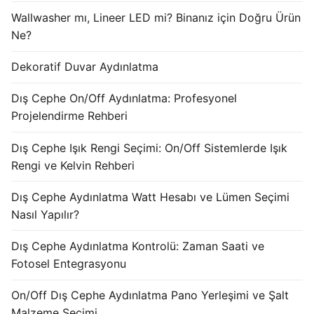
KATALOG
Wallwasher mı, Lineer LED mi? Binanız için Doğru Ürün
Ne?
İLETİŞİM & SİPARİŞ
Dekoratif Duvar Aydınlatma
HAKKIMIZDA
Dış Cephe On/Off Aydınlatma: Profesyonel
SSS
Projelendirme Rehberi
BLOG
Dış Cephe Işık Rengi Seçimi: On/Off Sistemlerde Işık
Rengi ve Kelvin Rehberi
Turkish
Dış Cephe Aydınlatma Watt Hesabı ve Lümen Seçimi
English
Nasıl Yapılır?
German
Dış Cephe Aydınlatma Kontrolü: Zaman Saati ve
Russian
Fotosel Entegrasyonu
Arabic
On/Off Dış Cephe Aydınlatma Pano Yerleşimi ve Şalt
Malzeme Seçimi