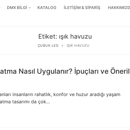
DMX BİLGİ
KATALOG
İLETİŞİM & SİPARİŞ
HAKKIMIZ
Etiket:
ışık havuzu
ÇUBUK LED
IŞIK HAVUZU
tma Nasıl Uygulanır? İpuçları ve Öneril
lanları insanların rahatlık, konfor ve huzur aradığı yaşam
nlatma tasarımı da çok…
r Ürünler