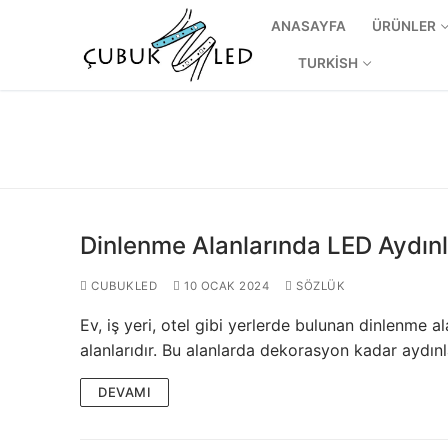
ANASAYFA
ÜRÜNLER
TURKISH
Dinlenme Alanlarında LED Aydınla
CUBUKLED
10 OCAK 2024
SÖZLÜK
Ev, iş yeri, otel gibi yerlerde bulunan dinlenme a
ANASAYFA
alanlarıdır. Bu alanlarda dekorasyon kadar aydı
ÜRÜNLER
DEVAMI
Kullanıma Hazı